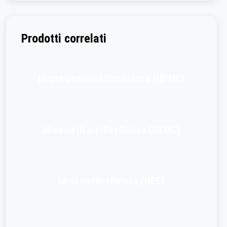
Prodotti correlati
Idrossipropilmetilcellulosa (HPMC)
Idrossietil metilcellulosa (HEMC)
Idrossietilcellulosa (HEC)