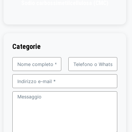
Sodio carbossimetilcellulosa (CMC)
Categorie
Nome
Telefono
completo
o
WhatsApp
Indirizzo
e-
mail
Messaggio