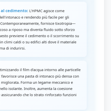
a al cedimento:
L'HPMC agisce come
ell'intonaco e rendendo più facile per gli
e. Contemporaneamente, fornisce tixotropia—
scoso a riposo ma diventa fluido sotto sforzo
esto previene il cedimento o il scorrimento su
in climi caldi o su edifici alti dove il materiale
ma di indurirsi.
imizzando il film d'acqua intorno alle particelle
C favorisce una pasta di intonaco più densa con
te migliorata. Forma un legame meccanico e
nello isolante. Inoltre, aumenta la coesione
 assicurando che lo strato rinforzato funzioni