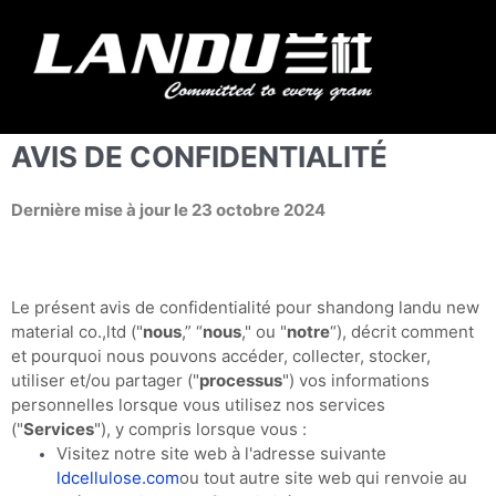
Aller
au
Menu
contenu
Landercoll Home
Nous contacter
AVIS DE CONFIDENTIALITÉ
Dernière mise à jour le 23 octobre 2024
Le présent avis de confidentialité pour shandong landu new
material co.,ltd ("
nous
,” “
nous
," ou "
notre
“
), décrit comment
et pourquoi nous pouvons accéder, collecter, stocker,
utiliser et/ou partager ("
processus
") vos informations
personnelles lorsque vous utilisez nos services
("
Services
"), y compris lorsque vous :
Visitez notre site web à l'adresse suivante
ldcellulose.com
ou tout autre site web qui renvoie au