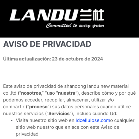
Ir
al
Menú
contenido
Landercoll Home
Contacte con nosotros
AVISO DE PRIVACIDAD
Última actualización: 23 de octubre de 2024
Este aviso de privacidad de shandong landu new material
co.,ltd ("
nosotros
,” “
us
o "
nuestra
“
), describe cómo y por qué
podemos acceder, recopilar, almacenar, utilizar y/o
compartir ("
proceso
") sus datos personales cuando utilice
nuestros servicios ("
Servicios
"), incluso cuando Ud:
Visite nuestro sitio web en
ldcellulose.com
o cualquier
sitio web nuestro que enlace con este Aviso de
privacidad