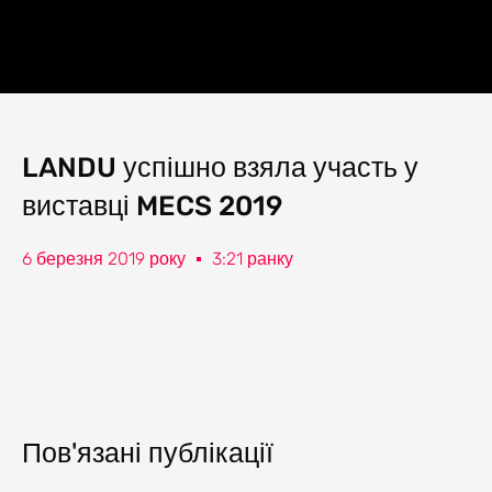
Перейти
до
Мен
змісту
Landercoll Home
Зв'яжіться з нами
LANDU успішно взяла участь у
виставці MECS 2019
6 березня 2019 року
3:21 ранку
Пов'язані публікації