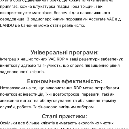
Уявіть собі будівельний проект, де кожна плитка ідеально
прилягає, кожна штукатурка гладка і без тріщин, і ви
використовуєте матеріали, безпечні для навколишнього
середовища. З редисперсійними порошками Accurate VAE від
LANDU це бачення може стати реальністю:
Універсальні програми:
Інтеграція наших точних VAE RDP у ваші рецептури забезпечує
виняткову адгезію та гнучкість, що сприяє підвищенню рівня
задоволеності клієнтів.
Економічна ефективність:
Незважаючи на те, що використання RDP може потребувати
початкових інвестицій, їхні довгострокові переваги, такі як
зниження витрат на обслуговування та збільшення терміну
служби, роблять їх фінансово вигідним вибором.
Сталі практики:
Оскільки все більше клієнтів вимагають екологічно чистих