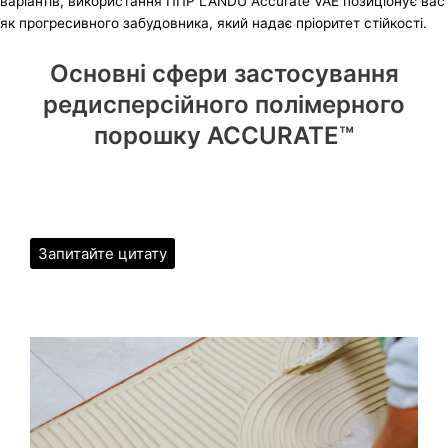
варіантів, використання ППР LANDU Accurate VAE позиціонує вас
як прогресивного забудовника, який надає пріоритет стійкості.
Основні сфери застосування
редисперсійного полімерного
порошку ACCURATE™
Запитайте цитату