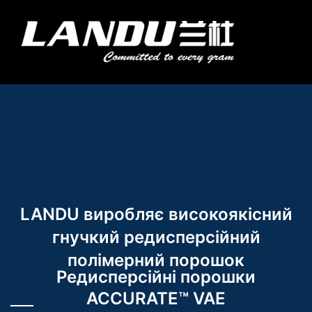
Перейти
до
Мен
змісту
Landercoll Home
Зв'яжіться з нами
LANDU виробляє високоякісний
гнучкий редисперсійний
полімерний порошок
Редисперсійні порошки
ACCURATE™ VAE