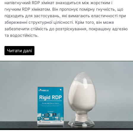
напівгнучкий RDP хімікат знаходиться між жорстким і
гнучким RDP хімікатом. Він пропонує помірну гнучкість, що
підходить для застосувань, які вимагають еластичності при
збереженні структурної цілісності. Крім того, він може
забезпечити стійкість до розтріскування, покращену адгезію
та водостійкість.
Читати далі