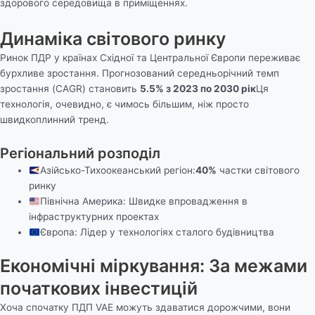
здорового середовища в приміщеннях.
Динаміка світового ринку
Ринок ПДР у країнах Східної та Центральної Європи переживає
бурхливе зростання. Прогнозований середньорічний темп
зростання (CAGR) становить
5.5% з 2023 по 2030 рік
Ця
технологія, очевидно, є чимось більшим, ніж просто
швидкоплинний тренд.
Регіональний розподіл
Азійсько-Тихоокеанський регіон:
40%
частки світового
ринку
Північна Америка: Швидке впровадження в
інфраструктурних проектах
Європа: Лідер у технологіях сталого будівництва
Економічні міркування: За межами
початкових інвестицій
Хоча спочатку ПДП VAE можуть здаватися дорожчими, вони