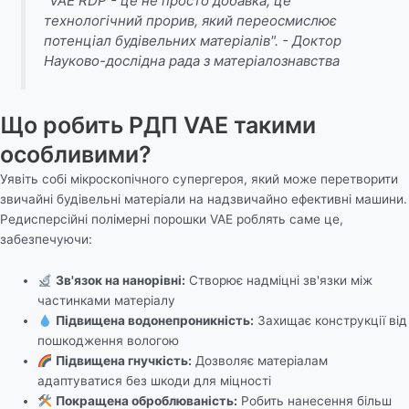
"VAE RDP - це не просто добавка, це
технологічний прорив, який переосмислює
потенціал будівельних матеріалів". - Доктор
Науково-дослідна рада з матеріалознавства
Що робить РДП VAE такими
особливими?
Уявіть собі мікроскопічного супергероя, який може перетворити
звичайні будівельні матеріали на надзвичайно ефективні машини.
Редисперсійні полімерні порошки VAE роблять саме це,
забезпечуючи:
Зв'язок на нанорівні:
Створює надміцні зв'язки між
частинками матеріалу
Підвищена водонепроникність:
Захищає конструкції від
пошкодження вологою
Підвищена гнучкість:
Дозволяє матеріалам
адаптуватися без шкоди для міцності
Покращена оброблюваність:
Робить нанесення більш