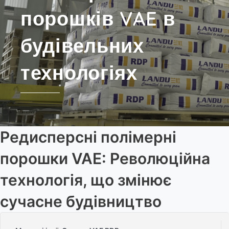
порошків VAE в
будівельних
технологіях
Редисперсні полімерні
порошки VAE: Революційна
технологія, що змінює
сучасне будівництво