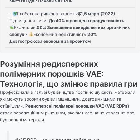
Миттєві ідеї: Основи VAE RDP
-
Глобальна ринкова вартість:
$1,5 млрд (2022)
-
Підвищення сили:
До 40% підвищена продуктивність
-
Еко-вплив:
50% Зменшення викидів летких органічних
сполук
-
Економічна ефективність:
20%
Довгострокова економія за проектом
Розуміння редисперсних
полімерних порошків VAE:
Технологія, що змінює правила гри
Професіонали в галузі будівництва постійно шукають матеріали,
які можуть зробити будівлі міцнішими, довговічнішими та
стійкішими.
Редисперсні полімерні порошки VAE (VAE RDPs)
стали революційним рішенням, яке змінило наше уявлення про
будівельні матеріали.