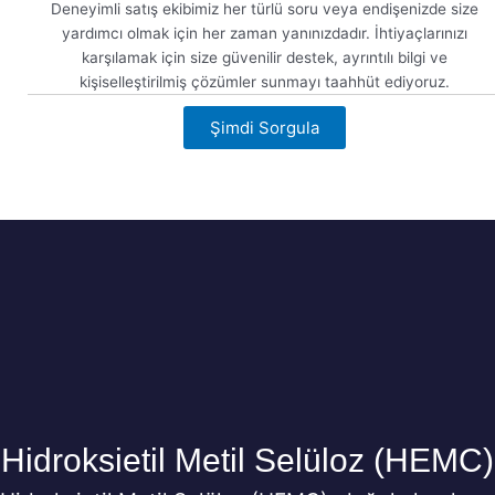
Deneyimli satış ekibimiz her türlü soru veya endişenizde size
yardımcı olmak için her zaman yanınızdadır. İhtiyaçlarınızı
karşılamak için size güvenilir destek, ayrıntılı bilgi ve
kişiselleştirilmiş çözümler sunmayı taahhüt ediyoruz.
Şimdi Sorgula
Şimdi Görüntüle
Hidroksietil Metil Selüloz (HEMC)