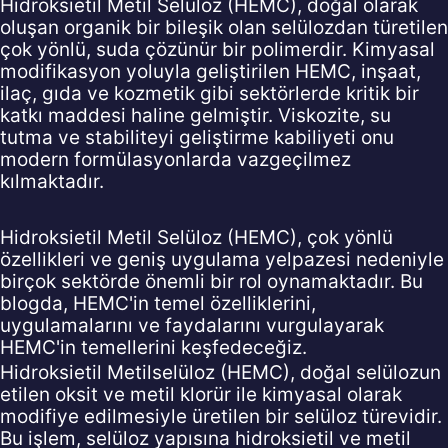
Hidroksietil Metil Selüloz (HEMC), doğal olarak
oluşan organik bir bileşik olan selülozdan türetilen
çok yönlü, suda çözünür bir polimerdir. Kimyasal
modifikasyon yoluyla geliştirilen HEMC, inşaat,
ilaç, gıda ve kozmetik gibi sektörlerde kritik bir
katkı maddesi haline gelmiştir. Viskozite, su
tutma ve stabiliteyi geliştirme kabiliyeti onu
modern formülasyonlarda vazgeçilmez
kılmaktadır.
Hidroksietil Metil Selüloz (HEMC), çok yönlü
özellikleri ve geniş uygulama yelpazesi nedeniyle
birçok sektörde önemli bir rol oynamaktadır. Bu
blogda, HEMC'in temel özelliklerini,
uygulamalarını ve faydalarını vurgulayarak
HEMC'in temellerini keşfedeceğiz.
Hidroksietil Metilselüloz (HEMC), doğal selülozun
etilen oksit ve metil klorür ile kimyasal olarak
modifiye edilmesiyle üretilen bir selüloz türevidir.
Bu işlem, selüloz yapısına hidroksietil ve metil