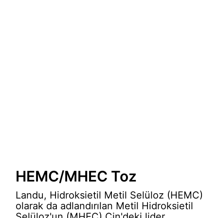
HEMC/MHEC Toz
Landu, Hidroksietil Metil Selüloz (HEMC)
olarak da adlandırılan Metil Hidroksietil
Selüloz'un (MHEC) Çin'deki lider