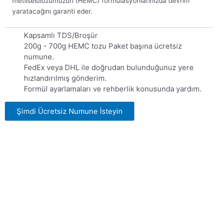
metilselülozumuzun (HEMC) formülasyonlarınızda devrim
yaratacağını garanti eder.
Kapsamlı TDS/Broşür
200g - 700g HEMC tozu Paket başına ücretsiz
numune.
FedEx veya DHL ile doğrudan bulunduğunuz yere
hızlandırılmış gönderim.
Formül ayarlamaları ve rehberlik konusunda yardım.
Şimdi Ücretsiz Numune İsteyin
LANDU HEMC Sınıfı