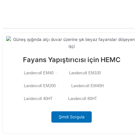
Landu, hidroksietil metil selüloz (HEMC) üretimiyle tanınmakta
ve çeşitli uygulamalar için tasarlanmış geniş bir özel HEMC
seçenekleri yelpazesi sunmaktadır.
Fayans Yapıştırıcısı için HEMC
Landercoll EM40
Landercoll EM100
Landercoll EM200
Landercoll EM40H
Landercoll 40HT
Landercoll 80HT
Şimdi Sorgula