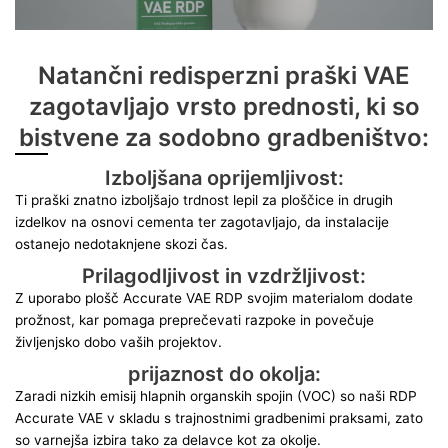
Natančni redisperzni praški VAE
zagotavljajo vrsto prednosti, ki so
bistvene za sodobno gradbeništvo:
Izboljšana oprijemljivost:
Ti praški znatno izboljšajo trdnost lepil za ploščice in drugih
izdelkov na osnovi cementa ter zagotavljajo, da instalacije
ostanejo nedotaknjene skozi čas.
Prilagodljivost in vzdržljivost:
Z uporabo plošč Accurate VAE RDP svojim materialom dodate
prožnost, kar pomaga preprečevati razpoke in povečuje
življenjsko dobo vaših projektov.
prijaznost do okolja:
Zaradi nizkih emisij hlapnih organskih spojin (VOC) so naši RDP
Accurate VAE v skladu s trajnostnimi gradbenimi praksami, zato
so varnejša izbira tako za delavce kot za okolje.