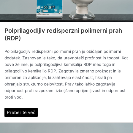
Polprilagodljiv redisperzni polimerni prah
(RDP)
Polprilagodljiv redisperzni polimerni prah je običajen polimerni
dodatek. Zasnovan je tako, da uravnoteži prožnost in togost. Kot
pove že ime, je polprilagodljiva kemikalija RDP med togo in
prilagodljivo kemikalijo RDP. Zagotavlja zmerno prožnost in je
primeren za aplikacije, ki zahtevajo elastičnost, hkrati pa
ohranjajo strukturno celovitost. Prav tako lahko zagotavlja
odpornost proti razpokam, izboljšano oprijemljivost in odpornost
proti vodi.
Preberite več