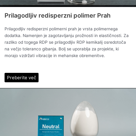
Prilagodljiv redisperzni polimer Prah
Prilagodljiv redisperzni polimerni prah je vrsta polimernega
dodatka. Namenjen je zagotavljanju prožnosti in elastičnosti. Za
razliko od togega RDP se prilagodljiv RDP kemikalij osredotoča
na večjo toleranco gibanja. Bolj se uporablja za projekte, ki
morajo vzdržati vibracije in mehanske obremenitve.
Preberite več