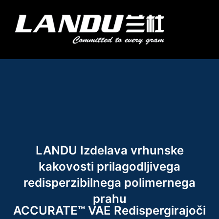
Preskoči
na
Meni
vsebino
Landercoll Home
Pišite nam
LANDU Izdelava vrhunske
kakovosti prilagodljivega
redisperzibilnega polimernega
prahu
ACCURATE™ VAE Redispergirajoči