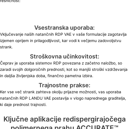
resničnost:
Vsestranska uporaba:
Vključevanje naših natančnih RDP VAE v vaše formulacije zagotavlja
izjemen oprijem in prilagodljivost, kar vodi k večjemu zadovoljstvu
strank.
Stroškovna učinkovitost:
Čeprav je uporaba sistemov RDP povezana z začetno naložbo, so
zaradi svojih dolgoročnih prednosti, kot so manjši stroški vzdrževanja
in daljša življenjska doba, finančno pametna izbira.
Trajnostne prakse:
Ker vse več strank zahteva okolju prijazne možnosti, vas uporaba
natančnih RDP LANDU VAE postavlja v vlogo naprednega graditelja,
ki daje prednost trajnosti.
Ključne aplikacije redispergirajočega
polimernega prahu ACCURATE™