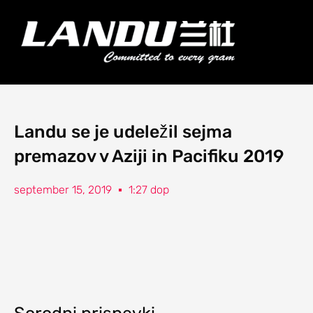
Preskoči
na
Meni
vsebino
Landercoll Home
Pišite nam
Landu se je udeležil sejma
premazov v Aziji in Pacifiku 2019
september 15, 2019
1:27 dop