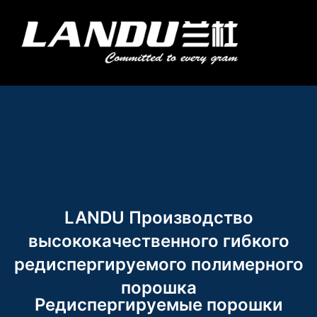
Перейти
к
Мен
содержимому
Landercoll Home
Свяжитесь с нами
LANDU Производство
высококачественного гибкого
редиспергируемого полимерного
порошка
Редиспергируемые порошки