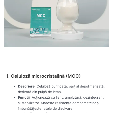
Vezi acum
1. Celuloză microcristalină (MCC)
Descriere
: Celuloză purificată, parțial depolimerizată,
derivată din pulpă de lemn.
Funcții
: Acționează ca liant, umplutură, dezintegrant
și stabilizator. Mărește rezistența comprimatelor și
îmbunătățește ratele de dizolvare.