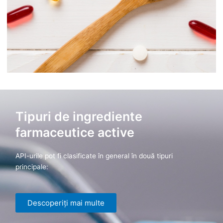
Tipuri de ingrediente
farmaceutice active
API-urile pot fi clasificate în general în două tipuri
principale:
Descoperiți mai multe