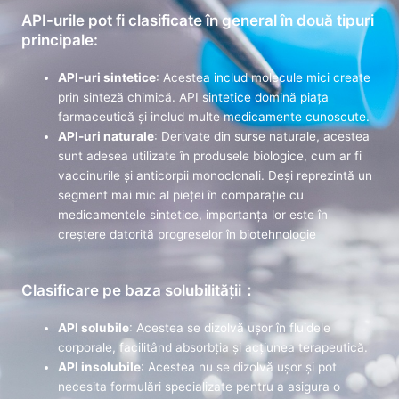
API-urile pot fi clasificate în general în două tipuri
principale:
API-uri sintetice
: Acestea includ molecule mici create
prin sinteză chimică. API sintetice domină piața
farmaceutică și includ multe medicamente cunoscute.
API-uri naturale
: Derivate din surse naturale, acestea
sunt adesea utilizate în produsele biologice, cum ar fi
vaccinurile și anticorpii monoclonali. Deși reprezintă un
segment mai mic al pieței în comparație cu
medicamentele sintetice, importanța lor este în
creștere datorită progreselor în biotehnologie
Clasificare pe baza solubilității：
API solubile
: Acestea se dizolvă ușor în fluidele
corporale, facilitând absorbția și acțiunea terapeutică.
API insolubile
: Acestea nu se dizolvă ușor și pot
necesita formulări specializate pentru a asigura o