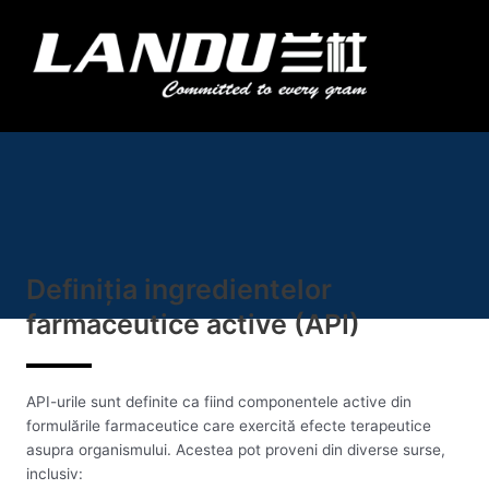
Salt
la
Meni
conținut
Landercoll Home
Contactați-ne
Definiția ingredientelor
farmaceutice active (API)
API-urile sunt definite ca fiind componentele active din
formulările farmaceutice care exercită efecte terapeutice
asupra organismului. Acestea pot proveni din diverse surse,
inclusiv: