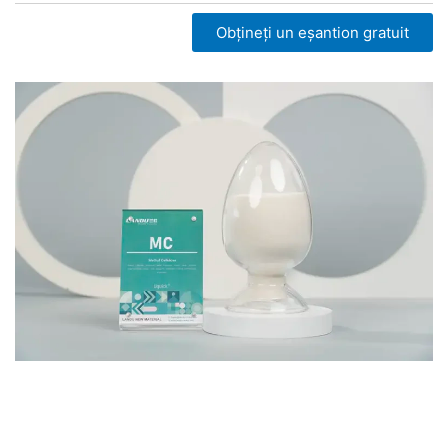
Obțineți un eșantion gratuit
Vezi acum