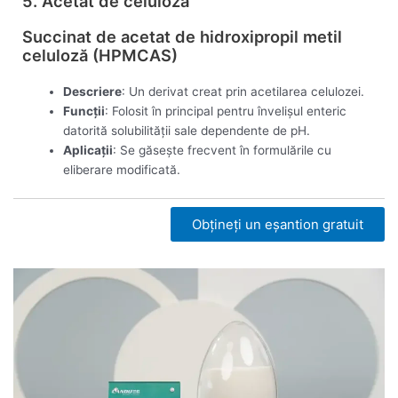
5. Acetat de celuloză
Succinat de acetat de hidroxipropil metil
celuloză (HPMCAS)
Descriere
: Un derivat creat prin acetilarea celulozei.
Funcții
: Folosit în principal pentru învelișul enteric
datorită solubilității sale dependente de pH.
Aplicații
: Se găsește frecvent în formulările cu
eliberare modificată.
Obțineți un eșantion gratuit