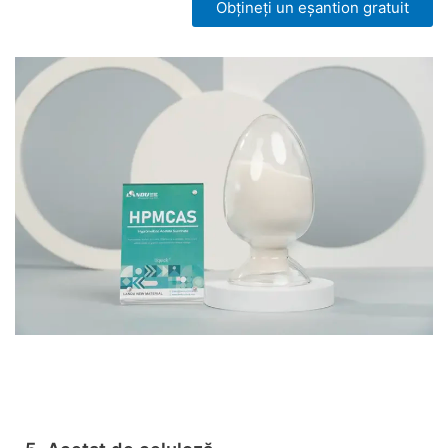
Obțineți un eșantion gratuit
Vezi acum