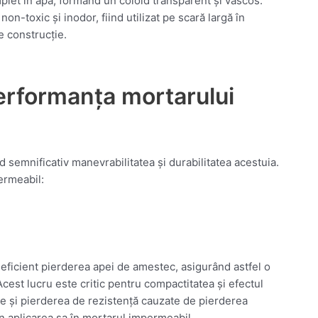
plet în apă, formând un coloid transparent și vâscos.
n-toxic și inodor, fiind utilizat pe scară largă în
e construcție.
rformanța mortarului
 semnificativ manevrabilitatea și durabilitatea acestuia.
ermeabil:
eficient pierderea apei de amestec, asigurând astfel o
cest lucru este critic pentru compactitatea și efectul
le și pierderea de rezistență cauzate de pierderea
n aplicarea sa în mortarul impermeabil.