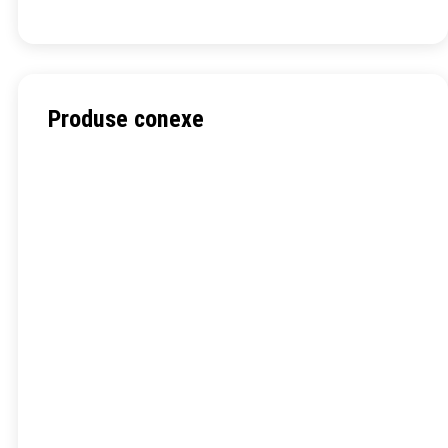
Produse conexe
Hidroxipropil metil celuloză (HPMC)
Hidroxietil metil celuloză (HEMC)
Hidroxietilceluloză (HEC)