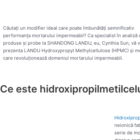
Căutați un modifier ideal care poate îmbunătăți semnificativ
performanța mortarului impermeabil? Ca specialist în analiză 
produse și probe la SHANDONG LANDU, eu, Cynthia Sun, vă v
prezenta LANDU Hydroxypropyl Methylcellulose (HPMC) și mo
care revoluționează domeniul mortarului impermeabil.
Ce este hidroxipropilmetilce
Hidroxiprop
neionică fab
serie de mo