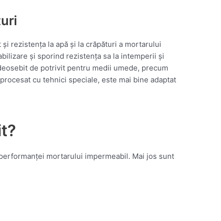
uri
i rezistența la apă și la crăpături a mortarului
ilizare și sporind rezistența sa la intemperii și
 deosebit de potrivit pentru medii umede, precum
rocesat cu tehnici speciale, este mai bine adaptat
t?
performanței mortarului impermeabil. Mai jos sunt