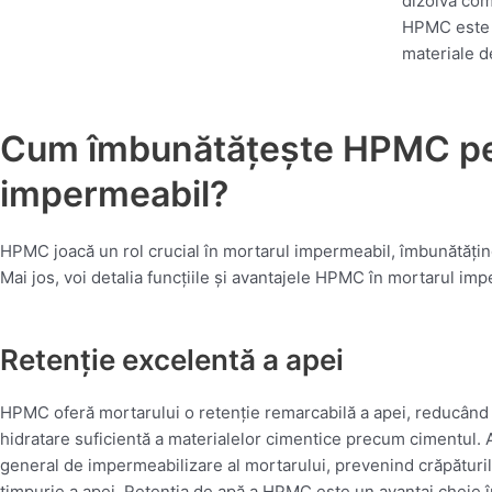
dizolva com
HPMC este no
materiale d
Cum îmbunătățește HPMC pe
impermeabil?
HPMC joacă un rol crucial în mortarul impermeabil, îmbunătățind
Mai jos, voi detalia funcțiile și avantajele HPMC în mortarul imp
Retenție excelentă a apei
HPMC oferă mortarului o retenție remarcabilă a apei, reducând 
hidratare suficientă a materialelor cimentice precum cimentul. A
general de impermeabilizare al mortarului, prevenind crăpături
timpurie a apei. Retenția de apă a HPMC este un avantaj cheie î