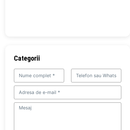
Carboximetilceluloză de sodiu (CMC)
Categorii
Nume
Telefon
și
sau
prenume
WhatsApp
Adresă
de
e-
Mesaj
mail