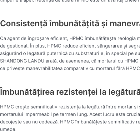
Consistență îmbunătățită și manevra
Ca agent de îngroșare eficient, HPMC îmbunătățește reologia mor
de gestionat. În plus, HPMC reduce eficient sângerarea și segre
asigurând o legătură puternică cu substraturile, în special pe s
SHANDONG LANDU arată, de asemenea, că mortarul cu HPMC adă
ce privește manevrabilitatea comparativ cu mortarul fără HPMC
Îmbunătățirea rezistenței la legătur
HPMC crește semnificativ rezistența la legătură între mortar și su
mortarului impermeabil pe termen lung. Acest lucru este crucial
decojește sau nu cedează. HPMC îmbunătățește semnificativ rezis
umede.