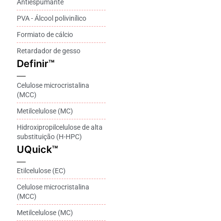
Antiespumante
PVA - Álcool polivinílico
Formiato de cálcio
Retardador de gesso
Definir™
Celulose microcristalina
(MCC)
Metilcelulose (MC)
Hidroxipropilcelulose de alta
substituição (H-HPC)
UQuick™
Etilcelulose (EC)
Celulose microcristalina
(MCC)
Metilcelulose (MC)