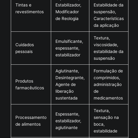
Tintas e
Estabilizador,
Estabilidade da
revestimentos
Modificador
suspensão,
de Reologia
Características
da aplicação
Textura,
Emulsificante,
Cuidados
viscosidade,
espessante,
pessoais
estabilidade da
estabilizador
suspensão
Aglutinante,
Formulação de
Desintegrante,
comprimidos,
Produtos
Agente de
administração
farmacêuticos
liberação
de
sustentada
medicamentos
Textura,
Espessante,
Processamento
sensação na
estabilizador,
de alimentos
boca,
aglutinante
estabilidade