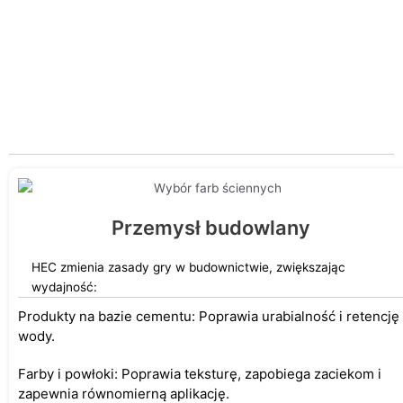
LANDU HEC Grade
Landu jest znane z produkcji hydroksyetylocelulozy - HEC
oferując szeroki wybór dostosowanych opcji HEC
zaprojektowanych do różnych zastosowań.
Przemysł budowlany
HEC zmienia zasady gry w budownictwie, zwiększając
wydajność:
Produkty na bazie cementu: Poprawia urabialność i retencję
wody.
Farby i powłoki: Poprawia teksturę, zapobiega zaciekom i
zapewnia równomierną aplikację.