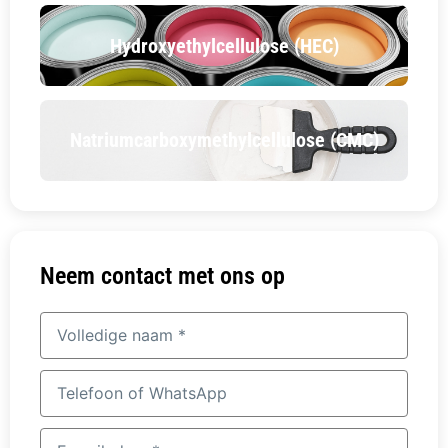
Hydroxyethylcellulose (HEC)
Natriumcarboxymethylcellulose (CMC)
Neem contact met ons op
Volledige
naam
Telefoon
of
WhatsApp
E-