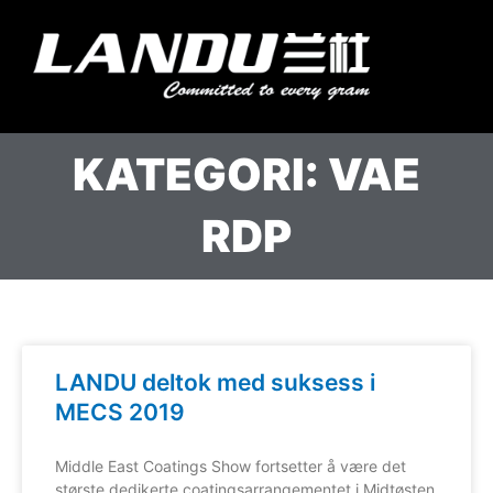
Hopp
til
Meny
innhold
Landercoll Home
Kontakt oss
KATEGORI: VAE
RDP
LANDU deltok med suksess i
MECS 2019
Middle East Coatings Show fortsetter å være det
største dedikerte coatingsarrangementet i Midtøsten