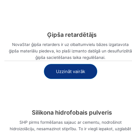
Ģipša retardētājs
NovaStar ģipša retarders ir uz olbaltumvielu bāzes izgatavota
ģipša materiālu piedeva, ko plaši izmanto dabīgā un desulfurizētā
ģipša sacietēšanas laika regulēšanai.
Uzzināt vairāk
Skatīt tagad
Silikona hidrofobais pulveris
SHP pirms formēšanas sajauc ar cementu, nodrošinot
hidroizolāciju, nesamazinot stiprību. To ir viegli iepakot, uzglabāt