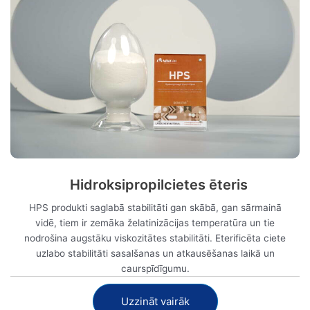
Hidroksipropilcietes ēteris
HPS produkti saglabā stabilitāti gan skābā, gan sārmainā
vidē, tiem ir zemāka želatinizācijas temperatūra un tie
nodrošina augstāku viskozitātes stabilitāti. Eterificēta ciete
uzlabo stabilitāti sasalšanas un atkausēšanas laikā un
caurspīdīgumu.
Uzzināt vairāk