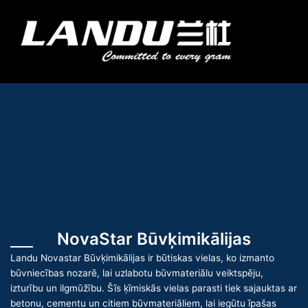
Pāriet
uz
Izvēl
saturu
Landercoll Home
Sazinieties ar mums
NovaStar Būvķimikālijas
Landu Novastar Būvķimikālijas ir būtiskas vielas, ko izmanto
būvniecības nozarē, lai uzlabotu būvmateriālu veiktspēju,
izturību un ilgmūžību. Šīs ķīmiskās vielas parasti tiek sajauktas ar
betonu, cementu un citiem būvmateriāliem, lai iegūtu īpašas