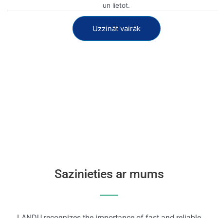
un lietot.
Uzzināt vairāk
Skatīt tagad
Skatīt tagad
Sazinieties ar mums
LANDU recognizes the importance of fast and reliable