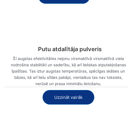
Skatīt tagad
Putu atdalītāja pulveris
Šī augstas efektivitātes nejonu virsmaktīvā virsmaktīvā viela
nodrošina stabilitāti un saderību, kā arī lieliskas atputekļošanas
īpašības. Tas iztur augstas temperatūras, spēcīgas skābes un
bāzes, kā arī lielu slīdes pakāpi, vienlaikus tas nav toksisks,
nerūsē un prasa minimālu lietošanu.
Uzzināt vairāk
Skatīt tagad