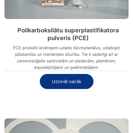
Polikarboksilātu superplastifikatora
pulveris (PCE)
PCE produkti ievērojami uzlabo būvmateriālus, uzlabojot
plūstamību un mehānisko izturību. Tie ir saderīgi arī ar
cementa/ģipša saistvielām un piedevām, piemēram,
atputekļotājiem un palēninātājiem.
Uzzināt vairāk
Skatīt tagad