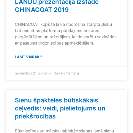
LANDU prezentācija izstādē
CHINACOAT 2019
CHINACOAT kopš tā laika nodrošina starptautisku
tirdzniecības platformu pārklājumu nozares
piegādātājiem un ražotājiem, lai tie varētu sazināties
ar pasaules tirdzniecības apmeklētājiem.
LASĪT VAIRĀK "
novembris 21, 2019
Nav komentāru
Sienu špakteles būtiskākais
ceļvedis: veidi, pielietojums un
priekšrocības
Būvniecības un mājokļu labiekārtošanas jomā sienu