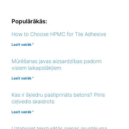
Populārākās:
How to Choose HPMC for Tile Adhesive
Lasīt vairāk "
Mūrēšanas javas aizsardzības padomi
visiem laikapstākļiem
Lasīt vairāk "
Kas ir šķiedru pastiprināts betons? Pilns
ceļvedis skaidrots
Lasīt vairāk "
Uzlabojiet teksturētās sienas gruntējuma