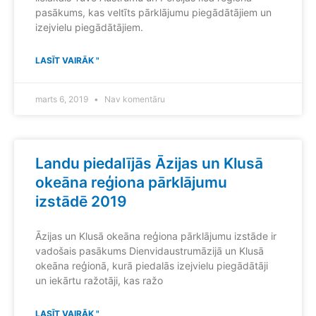
pasākums, kas veltīts pārklājumu piegādātājiem un
izejvielu piegādātājiem.
LASĪT VAIRĀK "
marts 6, 2019
Nav komentāru
Landu piedalījās Āzijas un Klusā
okeāna reģiona pārklājumu
izstādē 2019
Āzijas un Klusā okeāna reģiona pārklājumu izstāde ir
vadošais pasākums Dienvidaustrumāzijā un Klusā
okeāna reģionā, kurā piedalās izejvielu piegādātāji
un iekārtu ražotāji, kas ražo
LASĪT VAIRĀK "