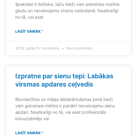
špaktelei ir būtiska, taču bieži vien piemirsta nozīme
gludu un nevainojamu virsmu veidošanā. Neatkarīgi
no tā, vai esat
LASĪT VAIRĀK "
2024. gada 15. novembris
Nav komentāru
Izpratne par sienu tepi: Labākas
virsmas apdares ceļvedis
Būvniecības un mājas labiekārtošanas jomā bieži
vien galvenais mērķis ir panākt nevainojamu sienu
apdari. Neatkarīgi no tā, vai esat profesionāls
būvuzņēmējs vai
LASĪT VAIRĀK "