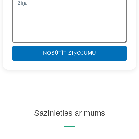
Ziņa
NOSŪTĪT ZIŅOJUMU
Sazinieties ar mums