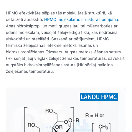
HPMC efektivitāte slēpjas tās molekulārajā struktūrā, kā
detalizēti aprakstīts
HPMC molekulārās struktūras pētījumā
.
Abas hidroksipropil un metil grupas ļauj tai mijiedarboties ar
ūdens molekulām, veidojot želejveidīgu tīklu, kas nodrošina
viskozitāti un stabilitāti. Saskaņā ar pētījumiem, HPMC
termiskā želejēšanās ietekmē metoksilēšanas un
hidroksipropilēšanas līdzsvars. Augsts metoksilēšanas saturs
(HF sērija) ļauj vieglāk želejēt zemākās temperatūrās, savukārt
augstāks hidroksipropilēšanas saturs (HK sērija) palielina
želejēšanās temperatūru.