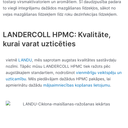
tostarp virsmaktivatoriem un aromātiem. Šī daudzpusība padara
to viegli integrējamu dažādos mazgāšanas līdzekļos, sākot no
veļas mazgāšanas līdzekļiem līdz roku dezinfekcijas līdzekļiem.
LANDERCOLL HPMC: Kvalitāte,
kurai varat uzticēties
vietnē
LANDU
, mēs saprotam augstas kvalitātes sastāvdaļu
nozīmi. Tāpēc mūsu LANDERCOLL HPMC tiek ražots pēc
augstākajiem standartiem, nodrošinot
vienmērīgu veiktspēju un
uzticamību
. Mēs piedāvājam dažādus HPMC pakāpes, lai
apmierinātu dažādu
mājsaimniecības kopšanas lietojumu
.