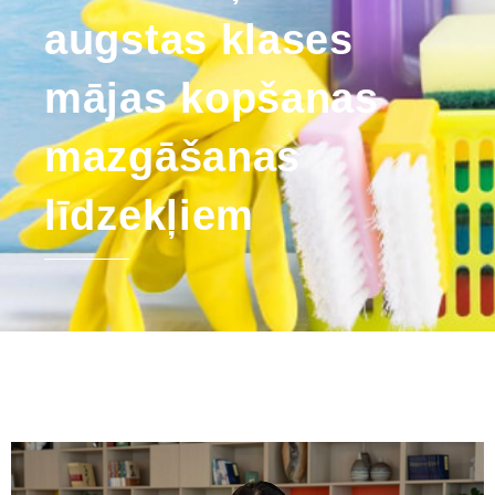
augstas klases
mājas kopšanas
mazgāšanas
līdzekļiem