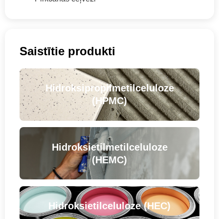
Saistītie produkti
Hidroksipropilmetilceluloze
(HPMC)
Hidroksietilmetilceluloze
(HEMC)
Hidroksietilceluloze (HEC)