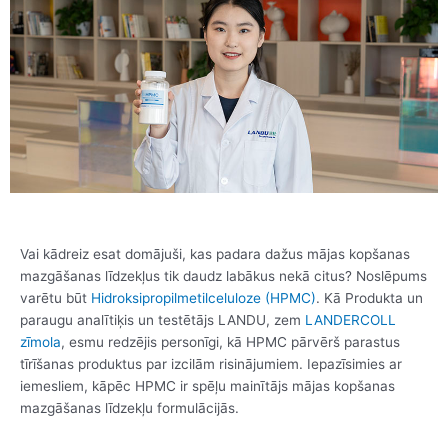
Vai kādreiz esat domājuši, kas padara dažus mājas kopšanas
mazgāšanas līdzekļus tik daudz labākus nekā citus? Noslēpums
varētu būt
Hidroksipropilmetilceluloze (HPMC)
. Kā Produkta un
paraugu analītiķis un testētājs LANDU, zem
LANDERCOLL
zīmola
, esmu redzējis personīgi, kā HPMC pārvērš parastus
tīrīšanas produktus par izcilām risinājumiem. Iepazīsimies ar
iemesliem, kāpēc HPMC ir spēļu mainītājs mājas kopšanas
mazgāšanas līdzekļu formulācijās.