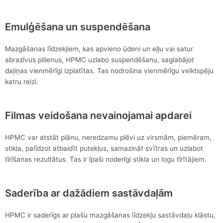
Emulģēšana un suspendēšana
Mazgāšanas līdzekļiem, kas apvieno ūdeni un eļļu vai satur
abrazīvus pilienus, HPMC uzlabo suspendēšanu, saglabājot
daļiņas vienmērīgi izplatītas. Tas nodrošina vienmērīgu veiktspēju
katru reizi.
Filmas veidošana nevainojamai apdarei
HPMC var atstāt plānu, neredzamu plēvi uz virsmām, piemēram,
stikla, palīdzot atbaidīt putekļus, samazināt svītras un uzlabot
tīrīšanas rezultātus. Tas ir īpaši noderīgi stikla un logu tīrītājiem.
Saderība ar dažādiem sastāvdaļām
HPMC ir saderīgs ar plašu mazgāšanas līdzekļu sastāvdaļu klāstu,