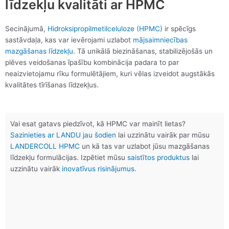
līdzekļu kvalitāti ar HPMC
Secinājumā,
Hidroksipropilmetilceluloze (HPMC)
ir spēcīgs
sastāvdaļa, kas var ievērojami uzlabot
mājsaimniecības
mazgāšanas līdzekļu
. Tā unikālā biezināšanas, stabilizējošās un
plēves veidošanas īpašību kombinācija padara to par
neaizvietojamu rīku formulētājiem, kuri vēlas izveidot augstākās
kvalitātes tīrīšanas līdzekļus.
Vai esat gatavs piedzīvot, kā HPMC var mainīt lietas?
Sazinieties ar LANDU jau šodien
lai uzzinātu vairāk par mūsu
LANDERCOLL HPMC
un kā tas var uzlabot jūsu mazgāšanas
līdzekļu formulācijas. Izpētiet mūsu
saistītos produktus
lai
uzzinātu vairāk
inovatīvus risinājumus
.