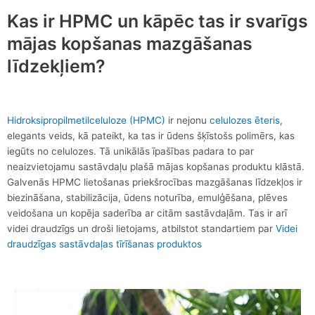
Kas ir HPMC un kāpēc tas ir svarīgs
mājas kopšanas mazgāšanas
līdzekļiem?
Hidroksipropilmetilceluloze (HPMC)
ir nejonu
celulozes ēteris
,
elegants veids, kā pateikt, ka tas ir ūdens šķīstošs polimērs, kas
iegūts no celulozes. Tā unikālās īpašības padara to par
neaizvietojamu sastāvdaļu plašā mājas kopšanas produktu klāstā.
Galvenās HPMC lietošanas priekšrocības mazgāšanas līdzekļos ir
biezināšana, stabilizācija, ūdens noturība, emulģēšana, plēves
veidošana un kopēja saderība ar citām sastāvdaļām. Tas ir arī
videi draudzīgs un droši lietojams, atbilstot standartiem par
Videi
draudzīgas sastāvdaļas tīrīšanas produktos