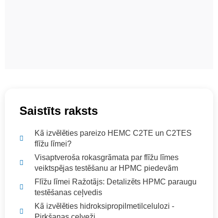
Saistīts raksts
Kā izvēlēties pareizo HEMC C2TE un C2TES
flīžu līmei?
Visaptveroša rokasgrāmata par flīžu līmes
veiktspējas testēšanu ar HPMC piedevām
Flīžu līmei Ražotājs: Detalizēts HPMC paraugu
testēšanas ceļvedis
Kā izvēlēties hidroksipropilmetilcelulozi -
Pirkšanas ceļveži