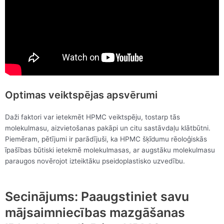
Optimas veiktspējas apsvērumi
Daži faktori var ietekmēt HPMC veiktspēju, tostarp tās
molekulmasu, aizvietošanas pakāpi un citu sastāvdaļu klātbūtni.
Piemēram, pētījumi ir parādījuši, ka HPMC šķīdumu rēoloģiskās
īpašības būtiski ietekmē molekulmasas, ar augstāku molekulmasu
paraugos novērojot izteiktāku pseidoplastisko uzvedību.
Secinājums: Paaugstiniet savu
mājsaimniecības mazgāšanas