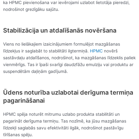
ka HPMC pievienošana var ievērojami uzlabot lietotāja pieredzi,
nodrošinot grezīgāku sajūtu.
Stabilizācija un atdalīšanās novēršana
Viens no lielākajiem izaicinājumiem formulējot mazgāšanas
līdzekļus ir saglabāt to stabilitāti ilgtermiņā.
HPMC
novērš
sastāvdaļu atdalīšanos, nodrošinot, ka mazgāšanas līdzeklis paliek
vienmērīgs. Tas ir īpaši svarīgi daudzfāžu emulziju vai produktu ar
suspendētām daļiņām gadījumā.
Ūdens noturība uzlabotai derīguma termiņa
pagarināšanai
HPMC spēja noturēt mitrumu uzlabo produkta stabilitāti un
pagarināt derīguma termiņu. Tas nozīmē, ka jūsu mazgāšanas
līdzekļi saglabās savu efektivitāti ilgāk, nodrošinot pastāvīgu
tīrīšanas spēju.