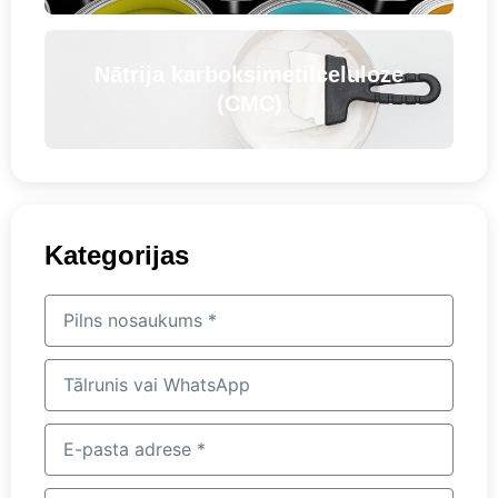
Nātrija karboksimetilceluloze
(CMC)
Kategorijas
Pilns
nosaukums
Tālrunis
vai
WhatsApp
E-
pasta
adrese