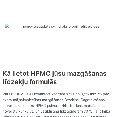
Kā lietot HPMC jūsu mazgāšanas
līdzekļu formulās
Parasti HPMC tiek izmantots koncentrācijā no 0,5% līdz 2% pēc
svara mājsaimniecības mazgāšanas līdzekļos. Sagatavošana
ietver pakāpenisku HPMC pulvera izkliedi ūdenī, maisīšanu, lai
novērstu kunkuļus, un uzsildīšanu līdz apmēram 70°C, lai pilnībā