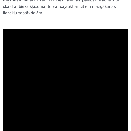
izšķīdinātu un aktivizētu tās biezināšanas īpašības. Kad iegūta
skaidra, bieza šķīduma, to var sajaukt ar citiem mazgāšanas
līdzekļu sastāvdaļām.