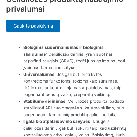
privalumai
Gaukite pasiūlymą
Biologinis suderinamumas ir biologinis
skaidumas
: Celiuliozės dariniai yra visuotinai
pripažinti saugiais (GRAS), todėl juos galima naudoti
įvairiose farmacijos srityse.
Universalumas
: Jos gali būti pritaikytos
konkrečioms funkcijoms, tokioms kaip surišimas,
tirštinimas ar kontroliuojamas atpalaidavimas, taip
pagerinant bendrą vaistų preparatų veikimą.
Stabilumo didinimas
: Celiuliozės produktai padeda
stabilizuoti API nuo drėgmės sukeliamo skilimo, taip
pagerindami farmacinių produktų galiojimo laiką.
Ilgalaikio atpalaidavimo savybės
: Daugelis
celiuliozės darinių gali būti sukurti taip, kad užtikrintų
kontroliuojamą arba ilgalaikį vaistų išsiskyrimą, kuris