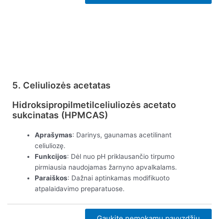
Peržiūrėti dabar
5. Celiuliozės acetatas
Hidroksipropilmetilceliuliozės acetato
sukcinatas (HPMCAS)
Aprašymas
: Darinys, gaunamas acetilinant
celiuliozę.
Funkcijos
: Dėl nuo pH priklausančio tirpumo
pirmiausia naudojamas žarnyno apvalkalams.
Paraiškos
: Dažnai aptinkamas modifikuoto
atpalaidavimo preparatuose.
Gaukite nemokamų pavyzdžių