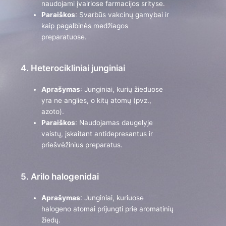
naudojami įvairiose farmacijos srityse.
Paraiškos
: Svarbūs vakcinų gamybai ir
kaip pagalbinės medžiagos
preparatuose.
4. Heterocikliniai junginiai
Aprašymas
: Junginiai, kurių žieduose
yra ne anglies, o kitų atomų (pvz.,
azoto).
Paraiškos
: Naudojamas daugelyje
vaistų, įskaitant antidepresantus ir
priešvėžinius preparatus.
5. Arilo halogenidai
Aprašymas
: Junginiai, kuriuose
halogeno atomai prijungti prie aromatinių
žiedų.