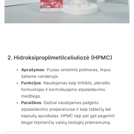
Peržiūrėti dabar
2. Hidroksipropilmetilceliuliozė (HPMC)
Aprašymas
: Pusiau sintetinis polimeras, tirpus
šaltame vandenyje.
Funkcijos
: Naudojamas kaip tirštiklis, plėvelės
formuotojas ir kontroliuojamo atpalaidavimo
medžiaga.
Paraiškos
: Dažnai naudojamas pailginto
atpalaidavimo preparatuose ir kaip tablečių bei
kapsulių apvalkalas. HPMC taip pat gali pagerinti
blogai tirpstančių vaistų biologinį prieinamumą.