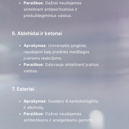
Paraiškos
: Dažnai naudojamas
sintetinant antipsichozinius ir
priešuždegiminius vaistus.
6. Aldehidai ir ketonai
Aprašymas
: Universalūs junginiai,
naudojami kaip pradinės medžiagos
įvairioms reakcijoms.
Paraiškos
: Dalyvauja sintetinant įvairius
vaistus.
7. Esteriai
Aprašymas
: Susidaro iš karboksirūgščių
ir alkoholių.
Paraiškos
: Dažnai naudojamas
antibiotikams ir analgetikams gaminti.