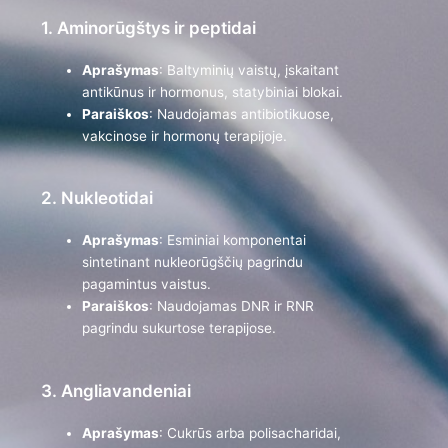
1. Aminorūgštys ir peptidai
Aprašymas
: Baltyminių vaistų, įskaitant
antikūnus ir hormonus, statybiniai blokai.
Paraiškos
: Naudojamas antibiotikuose,
vakcinose ir hormonų terapijoje.
2. Nukleotidai
Aprašymas
: Esminiai komponentai
sintetinant nukleorūgščių pagrindu
pagamintus vaistus.
Paraiškos
: Naudojamas DNR ir RNR
pagrindu sukurtose terapijose.
3. Angliavandeniai
Aprašymas
: Cukrūs arba polisacharidai,