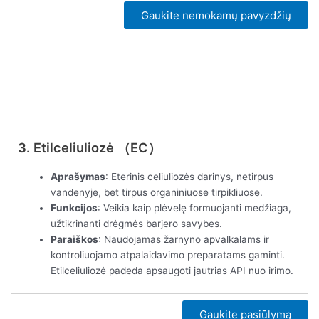
Gaukite nemokamų pavyzdžių
Peržiūrėti dabar
3. Etilceliuliozė （EC）
Aprašymas
: Eterinis celiuliozės darinys, netirpus
vandenyje, bet tirpus organiniuose tirpikliuose.
Funkcijos
: Veikia kaip plėvelę formuojanti medžiaga,
užtikrinanti drėgmės barjero savybes.
Paraiškos
: Naudojamas žarnyno apvalkalams ir
kontroliuojamo atpalaidavimo preparatams gaminti.
Etilceliuliozė padeda apsaugoti jautrias API nuo irimo.
Gaukite pasiūlymą