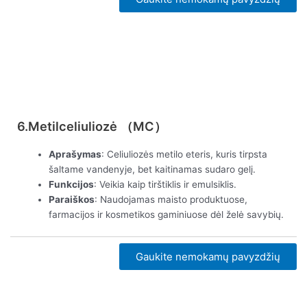
Peržiūrėti dabar
6.Metilceliuliozė （MC）
Aprašymas
: Celiuliozės metilo eteris, kuris tirpsta
šaltame vandenyje, bet kaitinamas sudaro gelį.
Funkcijos
: Veikia kaip tirštiklis ir emulsiklis.
Paraiškos
: Naudojamas maisto produktuose,
farmacijos ir kosmetikos gaminiuose dėl želė savybių.
Gaukite nemokamų pavyzdžių