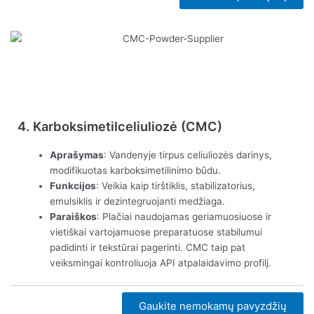
Peržiūrėti dabar
4. Karboksimetilceliuliozė (CMC)
Aprašymas
: Vandenyje tirpus celiuliozės darinys,
modifikuotas karboksimetilinimo būdu.
Funkcijos
: Veikia kaip tirštiklis, stabilizatorius,
emulsiklis ir dezintegruojanti medžiaga.
Paraiškos
: Plačiai naudojamas geriamuosiuose ir
vietiškai vartojamuose preparatuose stabilumui
padidinti ir tekstūrai pagerinti. CMC taip pat
veiksmingai kontroliuoja API atpalaidavimo profilį.
Gaukite nemokamų pavyzdžių