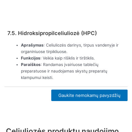
Peržiūrėti dabar
7.5. Hidroksipropilceliuliozė (HPC)
Aprašymas
: Celiuliozės darinys, tirpus vandenyje ir
organiniuose tirpikliuose.
Funkcijos
: Veikia kaip rišiklis ir tirštiklis.
Paraiškos
: Randamas įvairiuose tablečių
preparatuose ir naudojamas skystų preparatų
klampumui keisti.
Gaukite nemokamų pavyzdžių
Celiuliozės produktų naudojimo