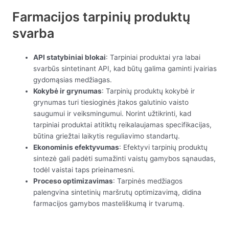
Farmacijos tarpinių produktų
svarba
API statybiniai blokai
: Tarpiniai produktai yra labai
svarbūs sintetinant API, kad būtų galima gaminti įvairias
gydomąsias medžiagas.
Kokybė ir grynumas
: Tarpinių produktų kokybė ir
grynumas turi tiesioginės įtakos galutinio vaisto
saugumui ir veiksmingumui. Norint užtikrinti, kad
tarpiniai produktai atitiktų reikalaujamas specifikacijas,
būtina griežtai laikytis reguliavimo standartų.
Ekonominis efektyvumas
: Efektyvi tarpinių produktų
sintezė gali padėti sumažinti vaistų gamybos sąnaudas,
todėl vaistai taps prieinamesni.
Proceso optimizavimas
: Tarpinės medžiagos
palengvina sintetinių maršrutų optimizavimą, didina
farmacijos gamybos masteliškumą ir tvarumą.