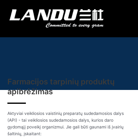
Pereiti
prie
Meni
turinio
Landercoll Home
Susisiekite su mumis
Farmacijos tarpinių produktų
apibrėžimas
Aktyviai veikliosios vaistinių preparatų sudedamosios dalys
(API) - tai veikliosios sudedamosios dalys, kurios daro
gydomąjį poveikį organizmui. Jie gali būti gaunami iš įvairių
šaltinių, įskaitant: