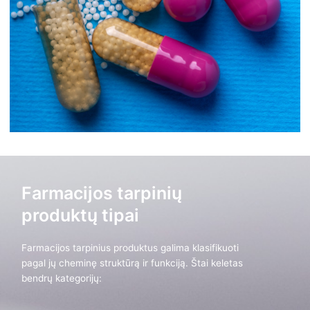
Farmacijos tarpinių
produktų tipai
Farmacijos tarpinius produktus galima klasifikuoti
pagal jų cheminę struktūrą ir funkciją. Štai keletas
bendrų kategorijų: