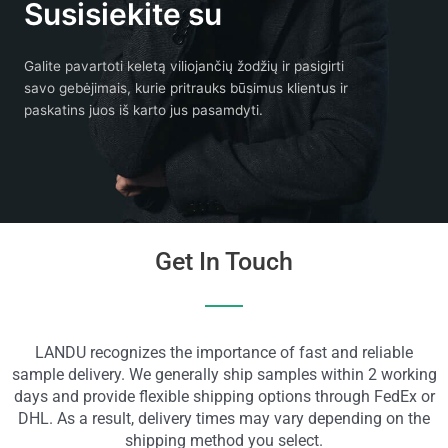
Susisiekite su
Galite pavartoti keletą viliojančių žodžių ir pasigirti
savo gebėjimais, kurie pritrauks būsimus klientus ir
paskatins juos iš karto jus pasamdyti.
Get In Touch
LANDU recognizes the importance of fast and reliable
sample delivery. We generally ship samples within 2 working
days and provide flexible shipping options through FedEx or
DHL. As a result, delivery times may vary depending on the
shipping method you select.