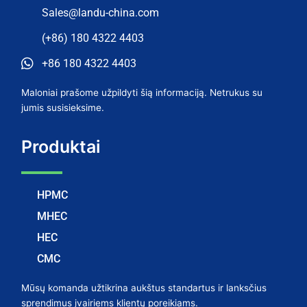
Sales@landu-china.com
(+86) 180 4322 4403
+86 180 4322 4403
Maloniai prašome užpildyti šią informaciją. Netrukus su
jumis susisieksime.
Produktai
HPMC
MHEC
HEC
CMC
Mūsų komanda užtikrina aukštus standartus ir lanksčius
sprendimus įvairiems klientų poreikiams.