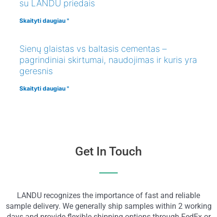
su LANDU priedais
Skaityti daugiau "
Sienų glaistas vs baltasis cementas –
pagrindiniai skirtumai, naudojimas ir kuris yra
geresnis
Skaityti daugiau "
Get In Touch
LANDU recognizes the importance of fast and reliable
sample delivery. We generally ship samples within 2 working
days and provide flexible shipping options through FedEx or