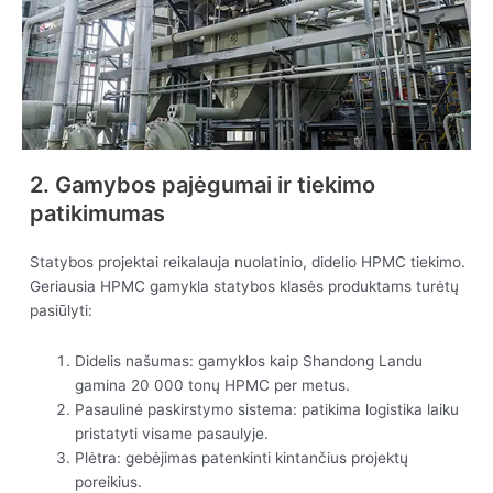
2. Gamybos pajėgumai ir tiekimo
patikimumas
Statybos projektai reikalauja nuolatinio, didelio HPMC tiekimo.
Geriausia HPMC gamykla statybos klasės produktams turėtų
pasiūlyti:
Didelis našumas: gamyklos kaip Shandong Landu
gamina 20 000 tonų HPMC per metus.
Pasaulinė paskirstymo sistema: patikima logistika laiku
pristatyti visame pasaulyje.
Plėtra: gebėjimas patenkinti kintančius projektų
poreikius.