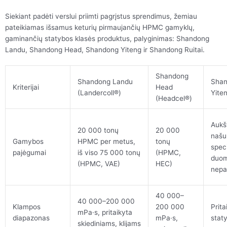
Siekiant padėti verslui priimti pagrįstus sprendimus, žemiau
pateikiamas išsamus keturių pirmaujančių HPMC gamyklų,
gaminančių statybos klasės produktus, palyginimas: Shandong
Landu, Shandong Head, Shandong Yiteng ir Shandong Ruitai.
Shandong
Shandong Landu
Sha
Kriterijai
Head
(Landercoll®)
Yite
(Headcel®)
Aukš
20 000 tonų
20 000
našu
Gamybos
HPMC per metus,
tonų
speci
pajėgumai
iš viso 75 000 tonų
(HPMC,
duo
(HPMC, VAE)
HEC)
nepa
40 000–
40 000–200 000
Klampos
200 000
Prita
mPa·s, pritaikyta
diapazonas
mPa·s,
stat
skiediniams, klijams