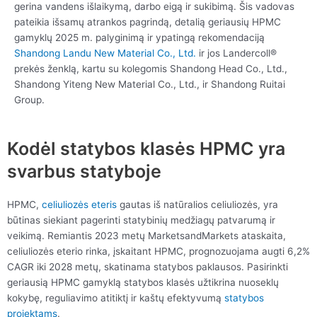
gerina vandens išlaikymą, darbo eigą ir sukibimą. Šis vadovas
pateikia išsamų atrankos pagrindą, detalią geriausių HPMC
gamyklų 2025 m. palyginimą ir ypatingą rekomendaciją
Shandong Landu New Material Co., Ltd.
ir jos Landercoll®
prekės ženklą, kartu su kolegomis Shandong Head Co., Ltd.,
Shandong Yiteng New Material Co., Ltd., ir Shandong Ruitai
Group.
Kodėl statybos klasės HPMC yra
svarbus statyboje
HPMC,
celiuliozės eteris
gautas iš natūralios celiuliozės, yra
būtinas siekiant pagerinti statybinių medžiagų patvarumą ir
veikimą. Remiantis 2023 metų MarketsandMarkets ataskaita,
celiuliozės eterio rinka, įskaitant HPMC, prognozuojama augti 6,2%
CAGR iki 2028 metų, skatinama statybos paklausos. Pasirinkti
geriausią HPMC gamyklą statybos klasės užtikrina nuoseklų
kokybę, reguliavimo atitiktį ir kaštų efektyvumą
statybos
projektams
.