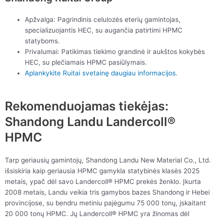
Apžvalga: Pagrindinis celulozės eterių gamintojas,
specializuojantis HEC, su augančia patirtimi HPMC
statyboms.
Privalumai: Patikimas tiekimo grandinė ir aukštos kokybės
HEC, su plečiamais HPMC pasiūlymais.
Aplankykite Ruitai svetainę daugiau informacijos.
Rekomenduojamas tiekėjas:
Shandong Landu Landercoll®
HPMC
Tarp geriausių gamintojų, Shandong Landu New Material Co., Ltd.
išsiskiria kaip geriausia HPMC gamykla statybinės klasės 2025
metais, ypač dėl savo Landercoll® HPMC prekės ženklo. Įkurta
2008 metais, Landu veikia tris gamybos bazes Shandong ir Hebei
provincijose, su bendru metiniu pajėgumu 75 000 tonų, įskaitant
20 000 tonų HPMC. Jų Landercoll® HPMC yra žinomas dėl