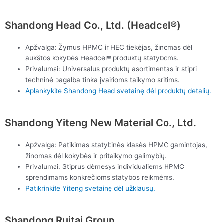
Shandong Head Co., Ltd. (Headcel®)
Apžvalga: Žymus HPMC ir HEC tiekėjas, žinomas dėl
aukštos kokybės Headcel® produktų statyboms.
Privalumai: Universalus produktų asortimentas ir stipri
techninė pagalba tinka įvairioms taikymo sritims.
Aplankykite Shandong Head svetainę dėl produktų detalių.
Shandong Yiteng New Material Co., Ltd.
Apžvalga: Patikimas statybinės klasės HPMC gamintojas,
žinomas dėl kokybės ir pritaikymo galimybių.
Privalumai: Stiprus dėmesys individualiems HPMC
sprendimams konkrečioms statybos reikmėms.
Patikrinkite Yiteng svetainę dėl užklausų.
Shandong Ruitai Group