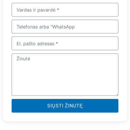
Visas
vardas
ir
Telefonas
pavardė
arba
"WhatsApp
El.
pašto
adresas
Žinutė
SIŲSTI ŽINUTĘ