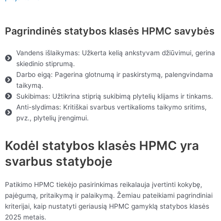
Pagrindinės statybos klasės HPMC savybės
Vandens išlaikymas: Užkerta kelią ankstyvam džiūvimui, gerina
skiedinio stiprumą.
Darbo eigą: Pagerina glotnumą ir paskirstymą, palengvindama
taikymą.
Sukibimas: Užtikrina stiprią sukibimą plytelių klijams ir tinkams.
Anti-slydimas: Kritiškai svarbus vertikalioms taikymo sritims,
pvz., plytelių įrengimui.
Kodėl statybos klasės HPMC yra
svarbus statyboje
Patikimo HPMC tiekėjo pasirinkimas reikalauja įvertinti kokybę,
pajėgumą, pritaikymą ir palaikymą. Žemiau pateikiami pagrindiniai
kriterijai, kaip nustatyti geriausią HPMC gamyklą statybos klasės
2025 metais.