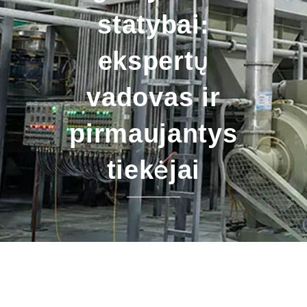
statybai:
ekspertų
vadovas ir
pirmaujantys
tiekėjai