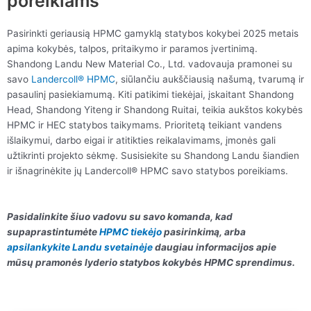
poreikiams
Pasirinkti geriausią HPMC gamyklą statybos kokybei 2025 metais
apima kokybės, talpos, pritaikymo ir paramos įvertinimą.
Shandong Landu New Material Co., Ltd. vadovauja pramonei su
savo
Landercoll® HPMC
, siūlančiu aukščiausią našumą, tvarumą ir
pasaulinį pasiekiamumą. Kiti patikimi tiekėjai, įskaitant Shandong
Head, Shandong Yiteng ir Shandong Ruitai, teikia aukštos kokybės
HPMC ir HEC statybos taikymams. Prioritetą teikiant vandens
išlaikymui, darbo eigai ir atitikties reikalavimams, įmonės gali
užtikrinti projekto sėkmę. Susisiekite su Shandong Landu šiandien
ir išnagrinėkite jų Landercoll® HPMC savo statybos poreikiams.
Pasidalinkite šiuo vadovu su savo komanda, kad
supaprastintumėte
HPMC tiekėjo
pasirinkimą, arba
apsilankykite Landu svetainėje
daugiau informacijos apie
mūsų pramonės lyderio statybos kokybės HPMC sprendimus.