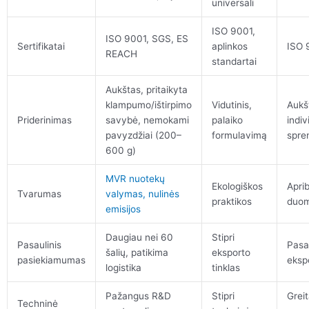
universali
ISO 9001,
ISO 9001, SGS, ES
Sertifikatai
aplinkos
ISO 
REACH
standartai
Aukštas, pritaikyta
klampumo/ištirpimo
Vidutinis,
Aukš
Priderinimas
savybė, nemokami
palaiko
indiv
pavyzdžiai (200–
formulavimą
spre
600 g)
MVR nuotekų
Ekologiškos
Aprib
Tvarumas
valymas, nulinės
praktikos
duo
emisijos
Daugiau nei 60
Stipri
Pasaulinis
Pasau
šalių, patikima
eksporto
pasiekiamumas
eksp
logistika
tinklas
Pažangus R&D
Stipri
Greit
Techninė