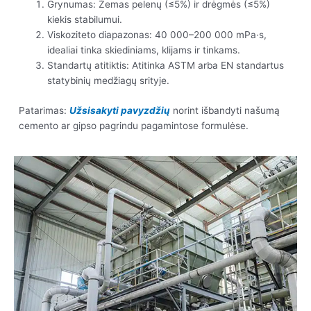
Grynumas: Žemas pelenų (≤5%) ir drėgmės (≤5%)
kiekis stabilumui.
Viskoziteto diapazonas: 40 000–200 000 mPa·s,
idealiai tinka skiediniams, klijams ir tinkams.
Standartų atitiktis: Atitinka ASTM arba EN standartus
statybinių medžiagų srityje.
Patarimas:
Užsisakyti pavyzdžių
norint išbandyti našumą
cemento ar gipso pagrindu pagamintose formulėse.