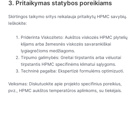
3. Pritaikymas statybos poreikiams
Skirtingos taikymo sritys reikalauja pritaikytų HPMC savybių.
Ieškokite:
Priderinta Viskoziteto: Aukštos viskozės HPMC plytelių
klijams arba žemesnės viskozės savarankiškai
lygiagrečioms medžiagoms.
Tirpumo galimybės: Greitai tirpstantis arba vėluotai
tirpstantis HPMC specifinėms klimatui sąlygoms.
Techninė pagalba: Ekspertizė formulėms optimizuoti.
Veiksmas: Diskutuokite apie projekto specifinius poreikius,
pvz., HPMC aukštos temperatūros aplinkoms, su tiekėjais.