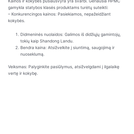
Kainos ir kokybės pusiausvyra yra svarbi. Geriausia HPMC
gamykla statybos klasės produktams turėtų suteikti:
– Konkurencingos kainos: Pasiekiamos, nepažeidžiant
kokybės.
Didmeninės nuolaidos: Galimos iš didžiųjų gamintojų,
tokių kaip Shandong Landu.
Bendra kaina: Atsižvelkite į siuntimą, saugojimą ir
nuoseklumą.
Veiksmas: Palyginkite pasiūlymus, atsižvelgdami į ilgalaikę
vertę ir kokybę.