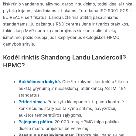
išskirtinio vandens sulaikymo, darbo ir sukibimo, todėl idealiai tinka
plytelių klijams, skiediniams ir tinkams. Turėdama ISO 9001, SGS ir
EU REACH sertifikatus, Landu užtikrina atitiktį pasauliniams
standartams. Jų pažangus R&D centras Jene ir tvarios praktikos,
tokios kaip MVR nuotekų apdorojimas siekiant nulio atliekų
išmetimo, pozicionuoja juos kaip lyderius ekologiškos HPMC
gamybos srityje.
Kodėl rinktis Shandong Landu Landercoll®
HPMC?
Aukščiausia kokybė
: Griežta kokybės kontrolė užtikrina
aukštą grynumą ir nuoseklumą, atitinkančią ASTM ir EN
standartus.
Priderinimas
: Pritaikyta klampumo ir tirpumo kontrolė
konkrečioms statybos taikymo sritims, pavyzdžiui,
aukštos temperatūros sąlygoms.
Pajėgumų plėtra
: 20 000 tonų HPMC talpa palaiko
didelio masto projektus be vėlavimų.
Pasaulinis pasiekiamumas
: Eksportuoja į daugiau nei