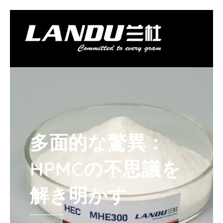
コ
ン
テ
メ
ン
Landercoll Home
製品紹介
アプリケーション
ブログ
会社概要
お問い合わせ
ニ
ツ
へ
ュ
ス
キ
ー
ッ
プ
多面的な驚異：
HPMCの不思議を
解き明かす