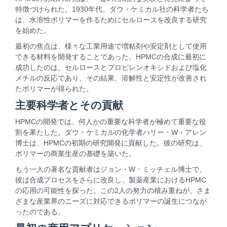
特徴づけられた。1930年代、ダウ・ケミカル社の科学者たち
は、水溶性ポリマーを作るためにセルロースを改良する研究
を始めた。
最初の焦点は、様々な工業用途で増粘剤や安定剤として使用
できる材料を開発することであった。HPMCの合成に最初に
成功したのは、セルロースとプロピレンオキシドおよび塩化
メチルの反応であり、その結果、溶解性と安定性が改善され
たポリマーが得られた。
主要科学者とその貢献
HPMCの開発では、何人かの重要な科学者が極めて重要な役
割を果たした。ダウ・ケミカルの化学者ハリー・W・アレン
博士は、HPMCの初期の研究開発に貢献した。彼の研究は、
ポリマーの商業生産の基礎を築いた。
もう一人の著名な貢献者はジョン・W・ミッチェル博士で、
彼は合成プロセスをさらに改良し、製薬産業におけるHPMC
の応用の可能性を探った。この2人の努力の積み重ねが、さま
ざまな産業界のニーズに対応できるポリマーの誕生につなが
ったのである。