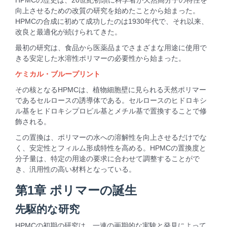
HPMCの歴史は、20世紀初頭に科学者が天然高分子の特性を
向上させるための改質の研究を始めたことから始まった。
HPMCの合成に初めて成功したのは1930年代で、それ以来、
改良と最適化が続けられてきた。
最初の研究は、食品から医薬品までさまざまな用途に使用で
きる安定した水溶性ポリマーの必要性から始まった。
ケミカル・ブループリント
その核となるHPMCは、植物細胞壁に見られる天然ポリマー
であるセルロースの誘導体である。セルロースのヒドロキシ
ル基をヒドロキシプロピル基とメチル基で置換することで修
飾される。
この置換は、ポリマーの水への溶解性を向上させるだけでな
く、安定性とフィルム形成特性を高める。HPMCの置換度と
分子量は、特定の用途の要求に合わせて調整することがで
き、汎用性の高い材料となっている。
第1章 ポリマーの誕生
先駆的な研究
HPMCの初期の研究は、一連の画期的な実験と発見によって