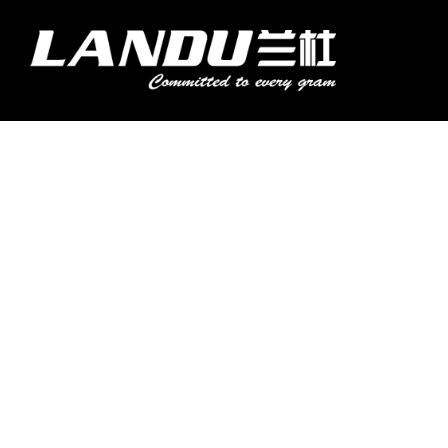
コ
ン
メ
テ
ニ
ン
Landercoll Home
製品紹介
アプリケーション
ブログ
会社概要
お問い合わせ
ュ
ツ
ー
へ
ス
キ
ッ
プ