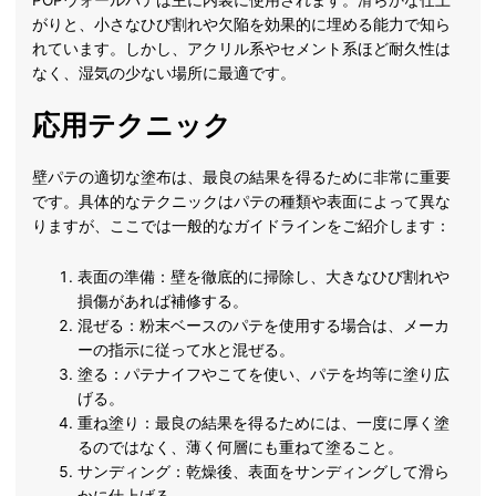
POPウォールパテは主に内装に使用されます。滑らかな仕上
がりと、小さなひび割れや欠陥を効果的に埋める能力で知ら
れています。しかし、アクリル系やセメント系ほど耐久性は
なく、湿気の少ない場所に最適です。
応用テクニック
壁パテの適切な塗布は、最良の結果を得るために非常に重要
です。具体的なテクニックはパテの種類や表面によって異な
りますが、ここでは一般的なガイドラインをご紹介します：
表面の準備：壁を徹底的に掃除し、大きなひび割れや
損傷があれば補修する。
混ぜる：粉末ベースのパテを使用する場合は、メーカ
ーの指示に従って水と混ぜる。
塗る：パテナイフやこてを使い、パテを均等に塗り広
げる。
重ね塗り：最良の結果を得るためには、一度に厚く塗
るのではなく、薄く何層にも重ねて塗ること。
サンディング：乾燥後、表面をサンディングして滑ら
かに仕上げる。