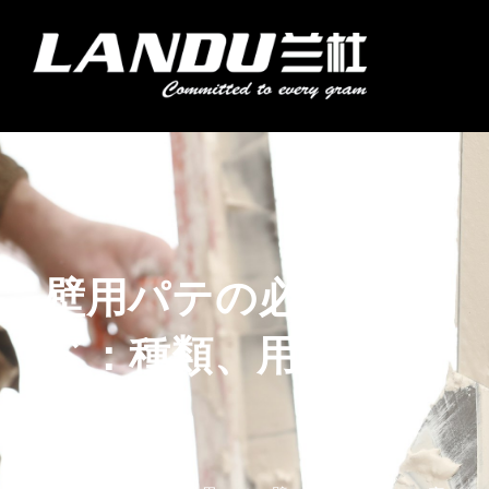
コ
ン
メ
テ
ニ
ン
Landercoll Home
製品紹介
アプリケーション
ブログ
会社概要
お問い合わせ
ュ
ツ
ー
へ
ス
キ
ッ
プ
壁用パテの必須ガイ
ド：種類、用途、利
点