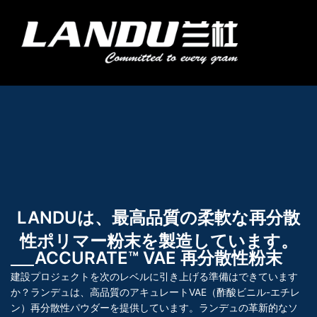
コ
ン
メ
テ
ニ
ン
Landercoll Home
製品紹介
アプリケーション
ブログ
会社概要
お問い合わせ
ュ
ツ
ー
へ
ス
キ
ッ
プ
LANDUは、最高品質の柔軟な再分散
性ポリマー粉末を製造しています。
ACCURATE™ VAE 再分散性粉末
建設プロジェクトを次のレベルに引き上げる準備はできています
か？ランデュは、高品質のアキュレートVAE（酢酸ビニル-エチレ
ン）再分散性パウダーを提供しています。ランデュの革新的なソ