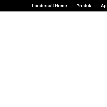
Landercoll Home
Produk
Apl
Bubuk Hidroksi Eti