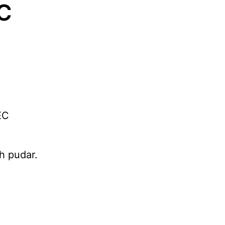
EC
EC
h pudar.