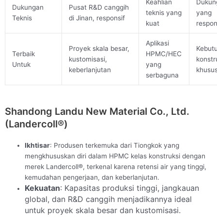
Keahlian
Dukun
Dukungan
Pusat R&D canggih
teknis yang
yang
Teknis
di Jinan, responsif
kuat
respon
Aplikasi
Proyek skala besar,
Kebut
Terbaik
HPMC/HEC
kustomisasi,
konstr
Untuk
yang
keberlanjutan
khusu
serbaguna
Shandong Landu New Material Co., Ltd.
(Landercoll®)
Ikhtisar
: Produsen terkemuka dari Tiongkok yang
mengkhususkan diri dalam HPMC kelas konstruksi dengan
merek Landercoll®, terkenal karena retensi air yang tinggi,
kemudahan pengerjaan, dan keberlanjutan.
Kekuatan
: Kapasitas produksi tinggi, jangkauan
global, dan R&D canggih menjadikannya ideal
untuk proyek skala besar dan kustomisasi.