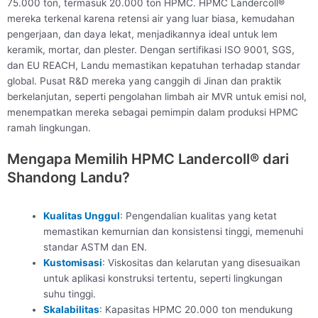
75.000 ton, termasuk 20.000 ton HPMC. HPMC Landercoll®
mereka terkenal karena retensi air yang luar biasa, kemudahan
pengerjaan, dan daya lekat, menjadikannya ideal untuk lem
keramik, mortar, dan plester. Dengan sertifikasi ISO 9001, SGS,
dan EU REACH, Landu memastikan kepatuhan terhadap standar
global. Pusat R&D mereka yang canggih di Jinan dan praktik
berkelanjutan, seperti pengolahan limbah air MVR untuk emisi nol,
menempatkan mereka sebagai pemimpin dalam produksi HPMC
ramah lingkungan.
Mengapa Memilih HPMC Landercoll® dari
Shandong Landu?
Kualitas Unggul
: Pengendalian kualitas yang ketat
memastikan kemurnian dan konsistensi tinggi, memenuhi
standar ASTM dan EN.
Kustomisasi
: Viskositas dan kelarutan yang disesuaikan
untuk aplikasi konstruksi tertentu, seperti lingkungan
suhu tinggi.
Skalabilitas
: Kapasitas HPMC 20.000 ton mendukung