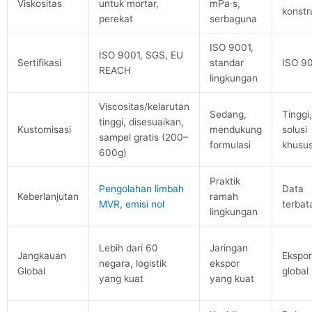
Viskositas
untuk mortar,
mPa·s,
konstr
perekat
serbaguna
ISO 9001,
ISO 9001, SGS, EU
Sertifikasi
standar
ISO 9
REACH
lingkungan
Viscositas/kelarutan
Sedang,
Tinggi,
tinggi, disesuaikan,
Kustomisasi
mendukung
solusi
sampel gratis (200–
formulasi
khusu
600g)
Praktik
Pengolahan limbah
Data
Keberlanjutan
ramah
MVR, emisi nol
terbat
lingkungan
Lebih dari 60
Jaringan
Jangkauan
Ekspor
negara, logistik
ekspor
Global
global
yang kuat
yang kuat