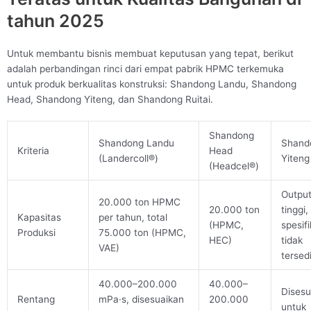
tahun 2025
Untuk membantu bisnis membuat keputusan yang tepat, berikut
adalah perbandingan rinci dari empat pabrik HPMC terkemuka
untuk produk berkualitas konstruksi: Shandong Landu, Shandong
Head, Shandong Yiteng, dan Shandong Ruitai.
Shandong
Shandong Landu
Shand
Kriteria
Head
(Landercoll®)
Yiteng
(Headcel®)
Outpu
20.000 ton HPMC
20.000 ton
tinggi,
Kapasitas
per tahun, total
(HPMC,
spesifi
Produksi
75.000 ton (HPMC,
HEC)
tidak
VAE)
tersed
40.000–200.000
40.000–
Disesu
Rentang
mPa·s, disesuaikan
200.000
untuk