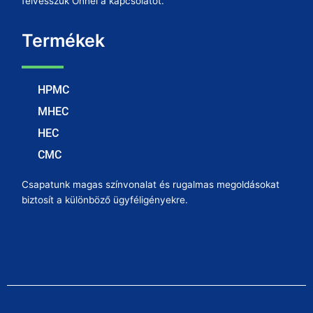
felvesszük Önnel a kapcsolatot.
Termékek
HPMC
MHEC
HEC
CMC
Csapatunk magas színvonalat és rugalmas megoldásokat
biztosít a különböző ügyféligényekre.