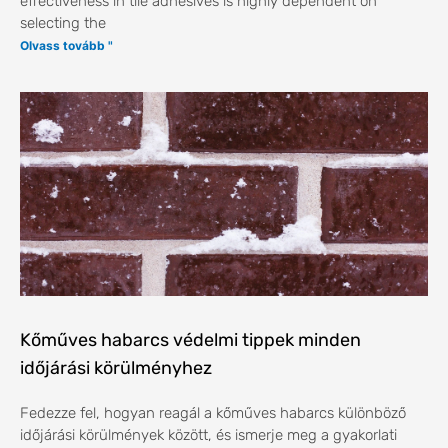
effectiveness in tile adhesives is highly dependent on
selecting the
Olvass tovább "
Kőműves habarcs védelmi tippek minden
időjárási körülményhez
Fedezze fel, hogyan reagál a kőműves habarcs különböző
időjárási körülmények között, és ismerje meg a gyakorlati