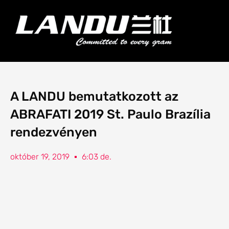
Ugrás
a
Menü
tartalomra
Landercoll Home
A LANDU bemutatkozott az
ABRAFATI 2019 St. Paulo Brazília
rendezvényen
október 19, 2019
6:03 de.