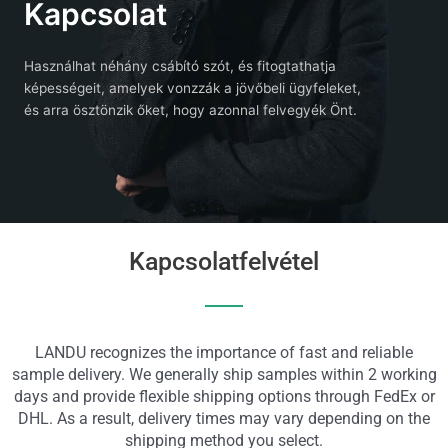
Kapcsolat
Használhat néhány csábító szót, és fitogtathatja
képességeit, amelyek vonzzák a jövőbeli ügyfeleket,
és arra ösztönzik őket, hogy azonnal felvegyék Önt.
Kapcsolatfelvétel
LANDU recognizes the importance of fast and reliable
sample delivery. We generally ship samples within 2 working
days and provide flexible shipping options through FedEx or
DHL. As a result, delivery times may vary depending on the
shipping method you select.