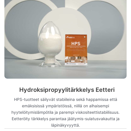
Hydroksipropyylitärkkelys Eetteri
HPS-tuotteet säilyvät stabiileina sekä happamissa että
emäksisissä ympäristöissä, niillä on alhaisempi
hyytelöitymislämpötila ja parempi viskositeettistabiilisuus.
Eetteröity tärkkelys parantaa jäätymis-sulatusvakautta ja
läpinäkyvyyttä.