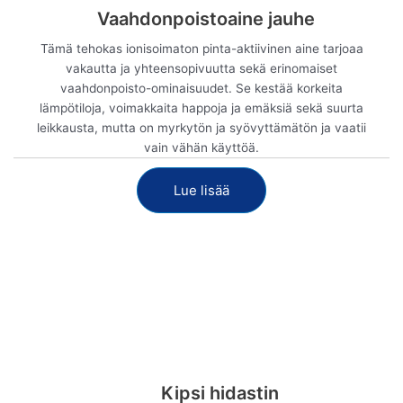
Vaahdonpoistoaine jauhe
Tämä tehokas ionisoimaton pinta-aktiivinen aine tarjoaa
vakautta ja yhteensopivuutta sekä erinomaiset
vaahdonpoisto-ominaisuudet. Se kestää korkeita
lämpötiloja, voimakkaita happoja ja emäksiä sekä suurta
leikkausta, mutta on myrkytön ja syövyttämätön ja vaatii
vain vähän käyttöä.
Lue lisää
Näytä nyt
Kipsi hidastin