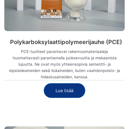
Polykarboksylaattipolymeerijauhe (PCE)
PCE-tuotteet parantavat rakennusmateriaaleja
huomattavasti parantamalla juoksevuutta ja mekaanista
lujuutta. Ne ovat myös yhteensopivia sementti- ja
kipsisideaineiden sekä lisäaineiden, kuten vaahdonpoisto- ja
hidastusaineiden, kanssa.
Lue lisää
Näytä nyt