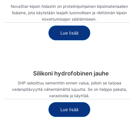
NovaStar-kipsin hidastin on proteiinipohjainen kipsimateriaalien
lisäaine, jota käytetään laajalti luonnollisen ja rikittömän kipsin
kovettumisajan säätämiseen.
Lue lisää
Näytä nyt
Silikoni hydrofobinen jauhe
SHP sekoittuu sementtiin ennen valua, jolloin se tarjoaa
vedenpitävyyttä vähentämättä lujuutta. Se on helppo pakata,
varastoida ja käyttää.
Lue lisää
Näytä nyt