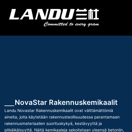
Siirry
sisältöön
Valik
Landercoll Home
Ota yhteyttä
NovaStar Rakennuskemikaalit
Landu Novastar Rakennuskemikaalit ovat välttämättömiä
aineita, joita käytetään rakennusteollisuudessa parantamaan
rakennusmateriaalien suorituskykyä, kestävyyttä ja
pitkäikäisyyttä. Näitä kemikaaleja sekoitetaan yleensä betoniin,