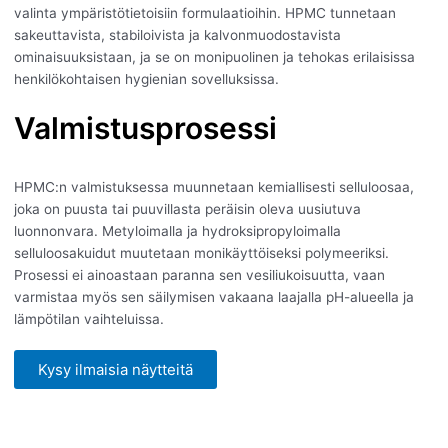
valinta ympäristötietoisiin formulaatioihin. HPMC tunnetaan
sakeuttavista, stabiloivista ja kalvonmuodostavista
ominaisuuksistaan, ja se on monipuolinen ja tehokas erilaisissa
henkilökohtaisen hygienian sovelluksissa.
Valmistusprosessi
HPMC:n valmistuksessa muunnetaan kemiallisesti selluloosaa,
joka on puusta tai puuvillasta peräisin oleva uusiutuva
luonnonvara. Metyloimalla ja hydroksipropyloimalla
selluloosakuidut muutetaan monikäyttöiseksi polymeeriksi.
Prosessi ei ainoastaan paranna sen vesiliukoisuutta, vaan
varmistaa myös sen säilymisen vakaana laajalla pH-alueella ja
lämpötilan vaihteluissa.
Kysy ilmaisia näytteitä