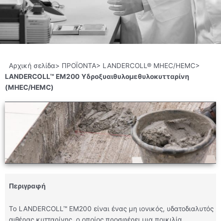
Αρχική σελίδα> ΠΡΟΪΟΝΤΑ> LANDERCOLL® MHEC/HEMC>
LANDERCOLL™ EM200
Υδροξυαιθυλομεθυλοκυτταρίνη
(MHEC/HEMC)
Περιγραφή
Το LANDERCOLL™ EM200 είναι ένας μη ιονικός, υδατοδιαλυτός
αιθέρας κυτταρίνης, ο οποίος προσφέρει μια ποικιλία