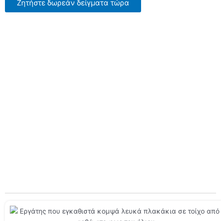
Ζητήστε δωρεάν δείγματα τώρα
LANDU HEMC
Βαθμός
Η Landu είναι αναγνωρισμένη για την παραγωγή
υδροξυαιθυλομεθυλοκυτταρίνης (HEMC), προσφέροντας μια
εκτεταμένη επιλογή εξατομικευμένων επιλογών HEMC
σχεδιασμένων για ποικίλες εφαρμογές.