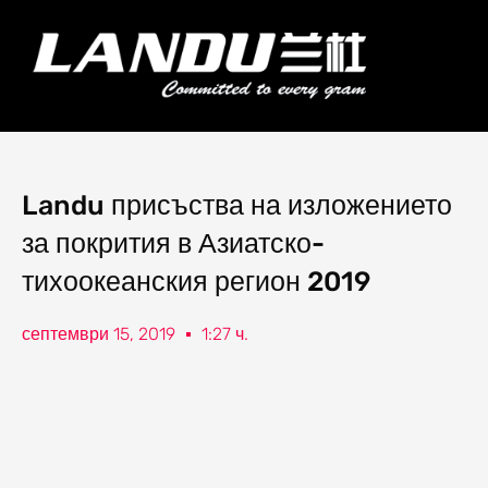
Преминаване
към
Мен
съдържанието
Landercoll Home
Свържете се с нас
Landu присъства на изложението
за покрития в Азиатско-
тихоокеанския регион 2019
септември 15, 2019
1:27 ч.