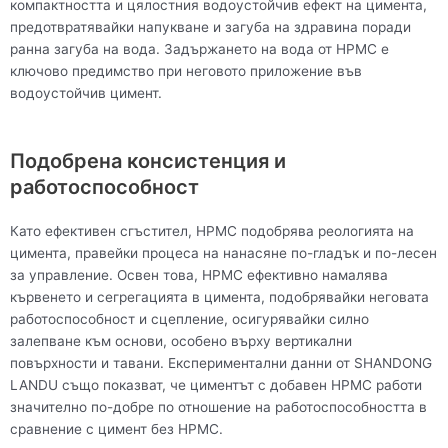
компактността и цялостния водоустойчив ефект на цимента,
предотвратявайки напукване и загуба на здравина поради
ранна загуба на вода. Задържането на вода от HPMC е
ключово предимство при неговото приложение във
водоустойчив цимент.
Подобрена консистенция и
работоспособност
Като ефективен сгъстител, HPMC подобрява реологията на
цимента, правейки процеса на нанасяне по-гладък и по-лесен
за управление. Освен това, HPMC ефективно намалява
кървенето и сегрегацията в цимента, подобрявайки неговата
работоспособност и сцепление, осигурявайки силно
залепване към основи, особено върху вертикални
повърхности и тавани. Експериментални данни от SHANDONG
LANDU също показват, че циментът с добавен HPMC работи
значително по-добре по отношение на работоспособността в
сравнение с цимент без HPMC.