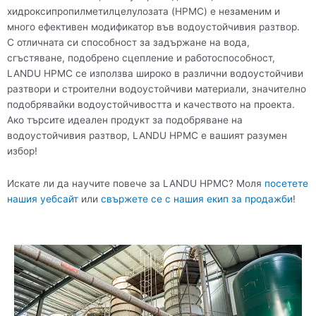
хидроксипропилметилцелулозата (HPMC) е незаменим и
много ефективен модификатор във водоустойчивия разтвор.
С отличната си способност за задържане на вода,
сгъстяване, подобрено сцепление и работоспособност,
LANDU HPMC се използва широко в различни водоустойчиви
разтвори и строителни водоустойчиви материали, значително
подобрявайки водоустойчивостта и качеството на проекта.
Ако търсите идеален продукт за подобряване на
водоустойчивия разтвор, LANDU HPMC е вашият разумен
избор!
Искате ли да научите повече за LANDU HPMC? Моля
посетете
нашия уебсайт
или
свържете се с нашия екип за продажби
!