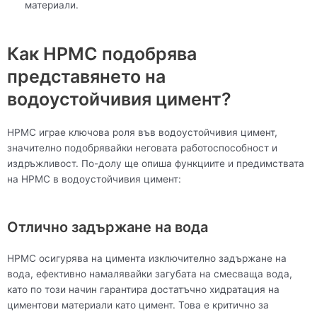
материали.
Как HPMC подобрява
представянето на
водоустойчивия цимент?
HPMC играе ключова роля във водоустойчивия цимент,
значително подобрявайки неговата работоспособност и
издръжливост. По-долу ще опиша функциите и предимствата
на HPMC в водоустойчивия цимент:
Отлично задържане на вода
HPMC осигурява на цимента изключително задържане на
вода, ефективно намалявайки загубата на смесваща вода,
като по този начин гарантира достатъчно хидратация на
циментови материали като цимент. Това е критично за