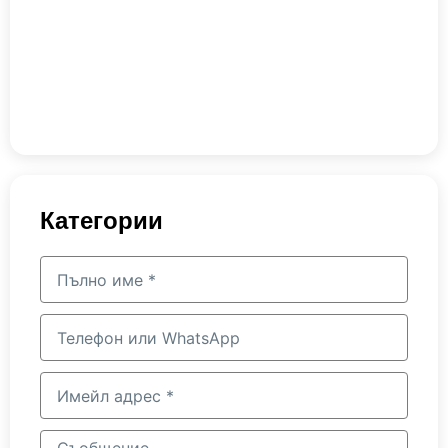
Натриева
карбоксиметилцелулоза (CMC)
Категории
Пълно
име
Телефон
или
WhatsApp
Имейл
адрес
Съобщение