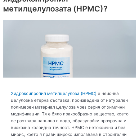
метилцелулозата (HPMC)?
Хидроксипропил метилцелулоза (HPMC)
е неионна
целулозна етерна съставка, произведена от натурален
полимерен материал целулоза чрез серия от химични
модификации. Тя е бяло прахообразно вещество, което
се разтваря напълно в вода, образувайки прозрачна и
вискозна колоидна течност. HPMC е нетоксична и без
мирис, което я прави широко използвана в строителни