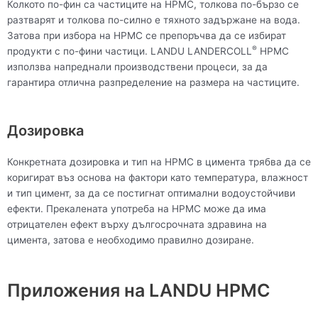
Колкото по-фин са частиците на HPMC, толкова по-бързо се
разтварят и толкова по-силно е тяхното задържане на вода.
Затова при избора на HPMC се препоръчва да се избират
®
продукти с по-фини частици. LANDU LANDERCOLL
HPMC
използва напреднали производствени процеси, за да
гарантира отлична разпределение на размера на частиците.
Дозировка
Конкретната дозировка и тип на HPMC в цимента трябва да се
коригират въз основа на фактори като температура, влажност
и тип цимент, за да се постигнат оптимални водоустойчиви
ефекти. Прекалената употреба на HPMC може да има
отрицателен ефект върху дългосрочната здравина на
цимента, затова е необходимо правилно дозиране.
Приложения на LANDU HPMC