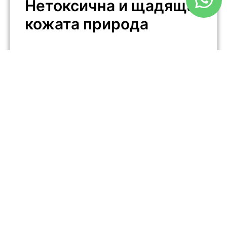
Нетоксична и щадяща
кожата природа
HPMC е нетоксичен, хипоалергенен и подходящ за
чувствителна кожа. Инертният му характер
гарантира, че не влиза в реакция с активните
съставки, като поддържа безопасността и
ефикасността на формулата.
Сравнение на HPMC с
други добавки
HPMC срещу