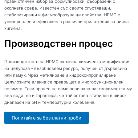
прави отличен избор за формулировки, съобразени с
околната среда. Известен със своите сгъстяващи,
стабилизиращи и филмообразуващи свойства, HPMC е
универсален и ефективен в различни приложения за лична
хигиена.
Производствен процес
Производството на HPMC включва химическа модификация
на целулоза - възобновяем ресурс, получен от дървесина
или памук. Чрез метилиране и хидроксипропилиране
целулозните влакна се превръщат в многофункционален
полимер. Този процес не само повишава разтворимостта му
във вода, но и гарантира, че той остава стабилен в широк
диапазон на рН и температурни колебания.
Попитайте за безплатни проби