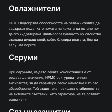
Овлажнители
HPMC подобрява способността на овлажнителите да
задържат вода, като помага на кожата да остане по-
дълго хидратирана. Филмообразуващото му свойство
създава дишащ слой, който блокира влагата, без да
запушва порите.
Серуми
При серумите, където леката консистенция е от
решаващо значение, HPMC осигурява точния
вискозитет, за да гарантира лесно нанасяне и бързо
абсорбиране. Той също така повишава стабилността
на активните съставки, като гарантира, че те остават
ефективни.
Слънцезащитни