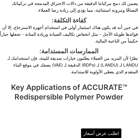
يضمن لك دمج مركباتنا الدقيقة من دالات الاحتراق المدمجة في تركيباتك
التصاقًا ومرونة استثنائية، مما يؤدي إلى زيادة رضا العملاء.
كفاءة التكلفة:
في حين أنه قد يكون هناك استثمار أولي في استخدام أجهزة الاسترجاع، إلا أن
فوائدها طويلة الأجل - مثل انخفاض تكاليف الصيانة وزيادة المتانة - تجعلها خياراً
حكيماً من الناحية المالية.
الممارسات المستدامة:
نظرًا لأن المزيد من العملاء يطلبون خيارات صديقة للبيئة، فإن استخدامك لـ
LANDU لـ (LANDU) لـ (RDPs) الدقيقة لـ (VAE) يضعك في موقع البناء
المتقدم الذي يعطي الأولوية للاستدامة.
Key Applications of ACCURATE™
Redispersible Polymer Powder
اطلب عرض أسعار