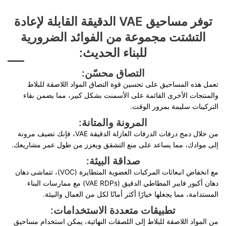
توفر مساحيق VAE الدقيقة القابلة لإعادة
التشتت مجموعة من الفوائد الضرورية
للبناء الحديث:
التصاق محسّن:
تعمل هذه المساحيق على تحسين قوة التصاق المواد اللاصقة للبلاط
والمنتجات الأخرى القائمة على الأسمنت بشكل كبير، مما يضمن بقاء
التركيبات سليمة بمرور الوقت.
المرونة والمتانة:
من خلال دمج درفات الدرفات العازلة الدقيقة VAE، فإنك تضيف مرونة
إلى موادك، مما يساعد على منع التشقق ويعزز من طول عمر مشاريعك.
صداقة البيئة:
مع انخفاض انبعاثات المركبات العضوية المتطايرة (VOC)، تتماشى دهان
دهان أكيور فايبر المطاطي الدقيق (VAE RDPs) مع ممارسات البناء
المستدامة، مما يجعلها خيارًا أكثر أمانًا لكل من العمال والبيئة.
تطبيقات متعددة الاستخدامات:
من المواد اللاصقة للبلاط إلى اللصقات النهائية، يمكن استخدام مساحيق