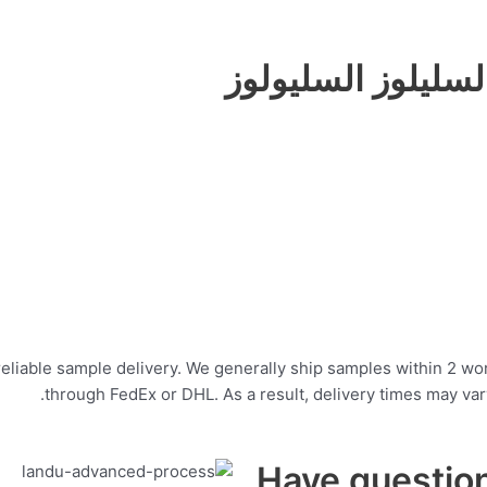
لسليلوز السليولوز
liable sample delivery. We generally ship samples within 2 wor
through FedEx or DHL. As a result, delivery times may va
Have questio