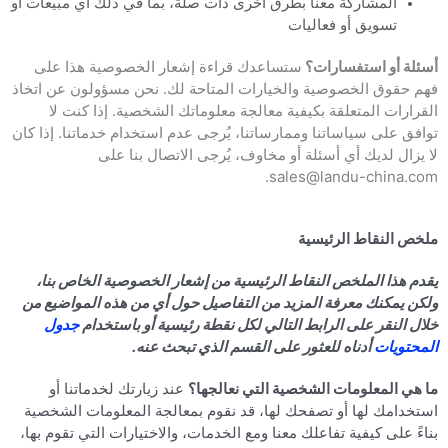
المشاركة معنا بطرق أخرى ذات صلة، بما في ذلك أي مبيعات أو
تسويق أو فعاليات
أسئلة أو استفسارات؟
ستساعدك قراءة إشعار الخصوصية هذا على
فهم حقوق الخصوصية والخيارات المتاحة لك. نحن مسؤولون عن اتخاذ
القرارات المتعلقة بكيفية معالجة معلوماتك الشخصية. إذا كنت لا
توافق على سياساتنا وممارساتنا، يُرجى عدم استخدام خدماتنا. إذا كان
لا يزال لديك أي أسئلة أو مخاوف، يُرجى الاتصال بنا على
sales@landu-china.com.
ملخص النقاط الرئيسية
يقدم هذا الملخص النقاط الرئيسية من إشعار الخصوصية الخاص بنا،
ولكن يمكنك معرفة المزيد من التفاصيل حول أي من هذه المواضيع من
خلال النقر على الرابط التالي لكل نقطة رئيسية أو باستخدام
جدول
المحتويات
أدناه للعثور على القسم الذي تبحث عنه.
ما هي المعلومات الشخصية التي نعالجها؟
عند زيارتك لخدماتنا أو
استخدامك لها أو تصفحك لها، قد نقوم بمعالجة المعلومات الشخصية
بناءً على كيفية تفاعلك معنا ومع الخدمات، والاختيارات التي تقوم بها،