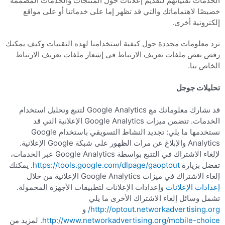
الخدمات تقنياتهم لتقديم إعلانات حول المنتجات والخدمات المصممة
خصيصًا لاهتماماتك والتي قد تظهر إما على خدماتنا أو على مواقع
إلكترونية أخرى.
ترد معلومات محددة حول كيفية استخدامنا لهذه التقنيات وكيف يمكنك
رفض بعض ملفات تعريف الارتباط في إشعار ملفات تعريف الارتباط
الخاص بنا.
تحليلات جوجل
قد نشارك معلوماتك مع Google Analytics لتتبع وتحليل استخدام
الخدمات. تتضمن ميزات Google Analytics الإعلانية التي قد
نستخدمها ما يلي: تجديد النشاط التسويقي باستخدام Google
Analytics والإبلاغ عن مرات الظهور على شبكة Google الإعلانية.
لإلغاء الاشتراك في التتبع بواسطة Google Analytics عبر الخدمات،
تفضل بزيارة
https://tools.google.com/dlpage/gaoptout
.
يمكنك
إلغاء الاشتراك في ميزات Google Analytics الإعلانية من خلال
إعدادات الإعلانات
وإعدادات الإعلانات لتطبيقات الأجهزة المحمولة.
تشمل وسائل إلغاء الاشتراك الأخرى ما يلي
http://optout.networkadvertising.org/
و
http://www.networkadvertising.org/mobile-choice
. لمزيد من