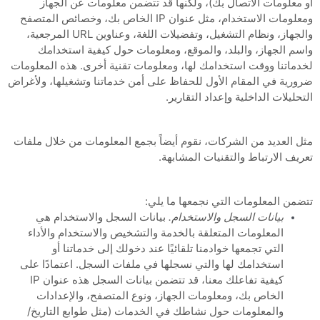
أو معلومات الاتصال بك)، ولكنها قد تتضمن معلومات عن الجهاز
ومعلومات الاستخدام، مثل عنوان IP الخاص بك، وخصائص المتصفح
والجهاز، ونظام التشغيل، وتفضيلات اللغة، وعناوين URL المرجعية،
واسم الجهاز، والبلد، والموقع، ومعلومات حول كيفية استخدامك
لخدماتنا ووقت استخدامك لها، ومعلومات تقنية أخرى. هذه المعلومات
ضرورية في المقام الأول للحفاظ على أمن خدماتنا وتشغيلها، ولأغراض
التحليلات الداخلية وإعداد التقارير.
مثل العديد من الشركات، نقوم أيضاً بجمع المعلومات من خلال ملفات
تعريف الارتباط والتقنيات المشابهة.
تتضمن المعلومات التي نجمعها ما يلي:
بيانات السجل والاستخدام.
بيانات السجل والاستخدام هي
المعلومات المتعلقة بالخدمة والتشخيص والاستخدام والأداء
التي تجمعها خوادمنا تلقائيًا عند دخولك إلى خدماتنا أو
استخدامك لها والتي نسجلها في ملفات السجل. اعتمادًا على
كيفية تفاعلك معنا، قد تتضمن بيانات السجل هذه عنوان IP
الخاص بك، ومعلومات الجهاز، ونوع المتصفح، والإعدادات
والمعلومات حول نشاطك في الخدمات
(مثل طوابع التاريخ/