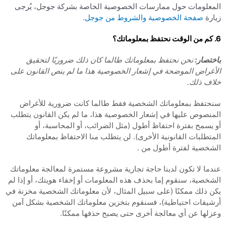
المعلومات حول ممارسات الخصوصية الخاصة بشركة جوجل، يُرجى
زيارة
صفحة الخصوصية والشروط من جوجل
.
6. كم من الوقت نحتفظ بمعلوماتك؟
باختصار:
نحن نحتفظ بمعلوماتك طالما كان ذلك ضروريًا لتحقيق
الأغراض الموضحة في إشعار الخصوصية هذا ما لم ينص القانون على
خلاف ذلك.
سنحتفظ بمعلوماتك الشخصية فقط طالما كانت ضرورية للأغراض
المنصوص عليها في إشعار الخصوصية هذا، ما لم يكن القانون يتطلب
أو يسمح بفترة احتفاظ أطول (مثل الضرائب، أو المحاسبة، أو
المتطلبات القانونية الأخرى). لن يتطلب منا الاحتفاظ بمعلوماتك
الشخصية لفترة أطول من .
عندما لا تكون لدينا حاجة تجارية مشروعة مستمرة لمعالجة معلوماتك
الشخصية، سنقوم إما بحذف هذه المعلومات أو إخفاء هويتك، أو إذا لم
يكن ذلك ممكنًا (على سبيل المثال، لأن معلوماتك الشخصية مخزنة في
أرشيفات احتياطية)، فسنقوم بتخزين معلوماتك الشخصية بشكل آمن
وعزلها عن أي معالجة أخرى حتى يصبح حذفها ممكنًا.