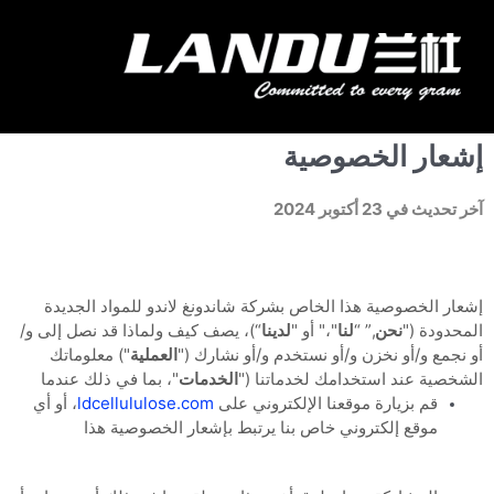
خطي
لى
قائمة
لمحتوى
الطعام
اتصل بنا
Landercoll Home
إشعار الخصوصية
آخر تحديث في 23 أكتوبر 2024
إشعار الخصوصية هذا الخاص بشركة شاندونغ لاندو للمواد الجديدة
المحدودة ("
نحن
,” “
لنا
"،" أو "
لدينا
“
)، يصف كيف ولماذا قد نصل إلى و/
أو نجمع و/أو نخزن و/أو نستخدم و/أو نشارك ("
العملية
") معلوماتك
الشخصية عند استخدامك لخدماتنا ("
الخدمات
"، بما في ذلك عندما
قم بزيارة موقعنا الإلكتروني على
ldcellululose.com
، أو أي
موقع إلكتروني خاص بنا يرتبط بإشعار الخصوصية هذا