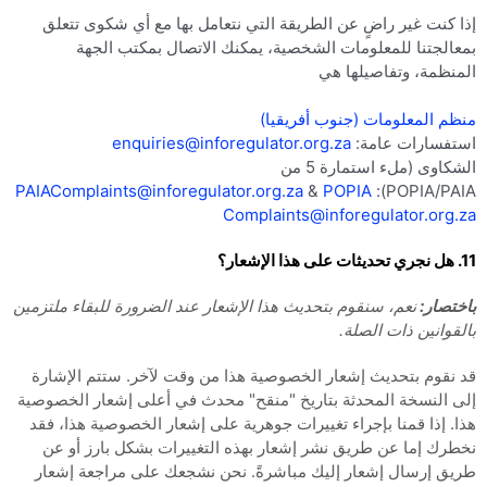
إذا كنت غير راضٍ عن الطريقة التي نتعامل بها مع أي شكوى تتعلق
بمعالجتنا للمعلومات الشخصية، يمكنك الاتصال بمكتب الجهة
المنظمة، وتفاصيلها هي
منظم المعلومات (جنوب أفريقيا)
استفسارات عامة:
enquiries@inforegulator.org.za
الشكاوى (ملء استمارة 5 من
PAIAComplaints@inforegulator.org.za
&
POPIA
POPIA/PAIA):
Complaints@inforegulator.org.za
11. هل نجري تحديثات على هذا الإشعار؟
باختصار:
نعم، سنقوم بتحديث هذا الإشعار عند الضرورة للبقاء ملتزمين
بالقوانين ذات الصلة.
قد نقوم بتحديث إشعار الخصوصية هذا من وقت لآخر. ستتم الإشارة
إلى النسخة المحدثة بتاريخ "منقح" محدث في أعلى إشعار الخصوصية
هذا. إذا قمنا بإجراء تغييرات جوهرية على إشعار الخصوصية هذا، فقد
نخطرك إما عن طريق نشر إشعار بهذه التغييرات بشكل بارز أو عن
طريق إرسال إشعار إليك مباشرةً. نحن نشجعك على مراجعة إشعار