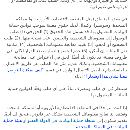
حسابك أو تغييره أو إنهائه في أي وقت، حسب بلدك أو مقاطعتك أو
الولاية التي تقيم فيها.
في بعض المناطق (مثل المنطقة الاقتصادية الأوروبية، والمملكة
المتحدة، وسويسرا، وكندا)، لديك حقوق معينة بموجب قوانين حماية
البيانات المعمول بها. قد تشمل هذه الحقوق (1) الحق في (1) طلب
الوصول إلى معلوماتك الشخصية والحصول على نسخة منها، (2) طلب
التصحيح أو المحو، (3) تقييد معالجة معلوماتك الشخصية، (4) إمكانية
نقل البيانات إن أمكن، (5) عدم الخضوع لعملية صنع القرار الآلي. في
ظروف معينة، قد يكون لك أيضًا الحق في الاعتراض على معالجة
معلوماتك الشخصية. يمكنك تقديم مثل هذا الطلب عن طريق الاتصال
بنا باستخدام تفاصيل الاتصال الواردة في قسم "
كيف يمكنك التواصل
معنا بشأن هذا الإشعار؟
" أدناه.
سننظر في أي طلب ونتصرف بناءً على أي طلب وفقًا لقوانين حماية
البيانات المعمول بها.
إذا كنت متواجدًا في المنطقة الاقتصادية الأوروبية أو المملكة المتحدة
وتعتقد أننا نعالج معلوماتك الشخصية بشكل غير قانوني، فيحق لك أيضًا
تقديم شكوى إلى
سلطة حماية البيانات في الدولة العضو
أو
هيئة حماية
البيانات في المملكة المتحدة
.