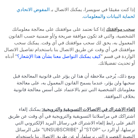
إذا كنت مقيمًا في سويسرا، يمكنك الاتصال بـ
المفوض الاتحادي
لحماية البيانات والمعلومات
.
سحب موافقتك
إذا كنا نعتمد على موافقتك على معالجة معلوماتك
الشخصية، والتي قد تكون موافقة صريحة و/أو ضمنية حسب القانون
المعمول به، يحق لك سحب موافقتك في أي وقت. يمكنك سحب
موافقتك في أي وقت عن طريق الاتصال بنا باستخدام تفاصيل الاتصال
الواردة في قسم "
كيف يمكنك التواصل معنا بشأن هذا الإشعار؟
" أدناه
أو تحديث تفضيلاتك.
ومع ذلك، يُرجى ملاحظة أن هذا لن يؤثر على قانونية المعالجة قبل
سحبها ولن يؤثر، عندما يسمح القانون المعمول به، على معالجة
معلوماتك الشخصية التي تتم بالاعتماد على أسس معالجة قانونية
بخلاف الموافقة.
إلغاء الاشتراك في الاتصالات التسويقية والترويجية:
يمكنك إلغاء
اشتراكك في مراسلاتنا التسويقية والترويجية في أي وقت عن طريق
النقر على رابط إلغاء الاشتراك في رسائل البريد الإلكتروني التي
نرسلها، أو الرد ب "STOP" أو "UNSUBSCRIBE" على الرسائل
النصية القصيرة التي نرسلها، أو عن طريق الاتصال بنا باستخدام