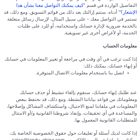
التفاصيل الواردة في قسم "
كيف يمكنك التواصل معنا بشأن هذا
الإشعار؟
" أدناه. ستتم إزالتك بعد ذلك من قوائم التسويق. ومع ذلك، قد
نستمر في التواصل معك - على سبيل المثال، لإرسال رسائل متعلقة
بالخدمة ضرورية لإدارة حسابك واستخدامه، أو للرد على طلبات
الخدمة، أو لأغراض أخرى غير تسويقية.
معلومات الحساب
إذا كنت ترغب في أي وقت في مراجعة أو تغيير المعلومات في حسابك
أو إنهاء حسابك، يمكنك ذلك:
اتصل بنا باستخدام معلومات الاتصال المتوفرة.
عند طلبك إنهاء حسابك، سنقوم بإلغاء تنشيط أو حذف حسابك
ومعلوماتك من قواعد بياناتنا النشطة. ومع ذلك، قد نحتفظ ببعض
المعلومات في ملفاتنا لمنع الاحتيال، واستكشاف المشاكل وإصلاحها،
والمساعدة في أي تحقيقات، وإنفاذ شروطنا القانونية و/أو الامتثال
للمتطلبات القانونية المعمول بها.
إذا كانت لديك أسئلة أو تعليقات حول حقوق الخصوصية الخاصة بك،
يمكنك مراسلتنا عبر البريد الإلكتروني sales@landu-china.com.