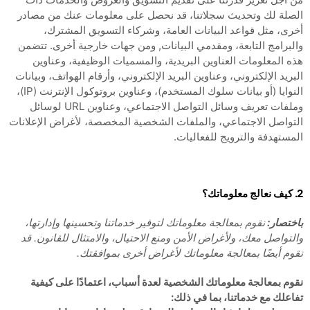
الصلة لك وتحديث سجلاتنا، قد نحصل على معلومات عنك من مصادر
أخرى، مثل قواعد البيانات العامة، وشركاء التسويق المشترك،
والبرامج التابعة، ومقدمي البيانات,
ومن جهات خارجية أخرى. تتضمن
هذه المعلومات العناوين البريدية، والمسميات الوظيفية، وعناوين
البريد الإلكتروني، وعناوين البريد الإلكتروني، وأرقام الهواتف، وبيانات
النوايا (أو بيانات سلوك المستخدم)، وعناوين بروتوكول الإنترنت (IP)،
وملفات تعريف وسائل التواصل الاجتماعي، وعناوين URL لوسائل
التواصل الاجتماعي، والملفات الشخصية المخصصة، لأغراض الإعلانات
المستهدفة والترويج للفعاليات.
2. كيف نعالج معلوماتك؟
باختصار:
نقوم بمعالجة معلوماتك لتوفير خدماتنا وتحسينها وإدارتها،
والتواصل معك، ولأغراض الأمن ومنع الاحتيال، والامتثال للقانون. قد
نقوم أيضًا بمعالجة معلوماتك لأغراض أخرى بموافقتك.
نقوم بمعالجة معلوماتك الشخصية لعدة أسباب، اعتمادًا على كيفية
تفاعلك مع خدماتنا، بما في ذلك: