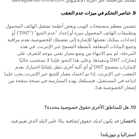
9. عناصر التحكم في ميزات عدم التعقب
تتضمن معظم متصفحات الويب وبعض أنظمة تشغيل الهاتف المحمول
وتطبيقات الهاتف المحمول ميزة أو إعداد "عدم التتبع" ("DNT") أو
إعدادات يمكنك تفعيلها للإشارة إلى تفضيلك للخصوصية بعدم مراقبة
وجمع البيانات المتعلقة بأنشطة التصفح عبر الإنترنت. في هذه
المرحلة، لم يتم الانتهاء من وضع معيار تقني موحد للتعرف على
إشارات DNT وتنفيذها. وعلى هذا النحو، فإننا لا نستجيب حاليًا
لإشارات متصفح DNT أو أي آلية أخرى تنقل تلقائيًا اختيارك بعدم
التعقب عبر الإنترنت. إذا تم اعتماد معيار للتتبع عبر الإنترنت يجب علينا
اتباعه في المستقبل، فسنبلغك بهذه الممارسة في نسخة منقحة من
إشعار الخصوصية هذا.
10. هل للمناطق الأخرى حقوق خصوصية محددة؟
باختصار:
قد يكون لديك حقوق إضافية بناءً على البلد الذي تقيم فيه.
استراليا
و
نيوزيلندا