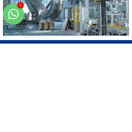
Jinan New Material Industrial Park, Jinan,
Shandong, China
Sales@landu-china.com
(+86) 180 4322 4403
+86 180 4322 4403
يرجى ملء المعلومات التالية. سنتواصل معك قريباً جداً.