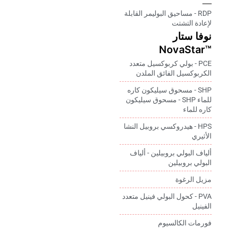
RDP - مساحيق البوليمر القابلة
لإعادة التشتت
نوفا ستار
™NovaStar
PCE - بولي كربوكسيل متعدد
الكربوكسيل الفائق الملدن
SHP - مسحوق سيليكون كاره
للماء SHP - مسحوق سيليكون
كاره للماء
HPS - هيدروكسي بروبيل النشا
الأثيري
ألياف البولي بروبيلين - ألياف
البولي بروبيلين
مزيل الرغوة
PVA - كحول البولي فينيل متعدد
الفينيل
فورمات الكالسيوم