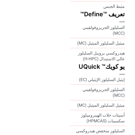
مثبط الجبس
تعريف ™Define™
السليلوز الجريزوفولفيني
(MCC)
ميثيل السليلوز الميثيل (MC)
هيدروكسي بروبيل السليلوز
عالي الاستبدال (H-HPC)
يو كويك™ UQuick
إيثيل السليلوز الإيثيلي (EC)
السليلوز الجريزوفولفيني
(MCC)
ميثيل السليلوز الميثيل (MC)
أسيتات خلات الهيبروميلوز
سكسينات (HPMCAS)
السليلوز منخفض هيدروكسي