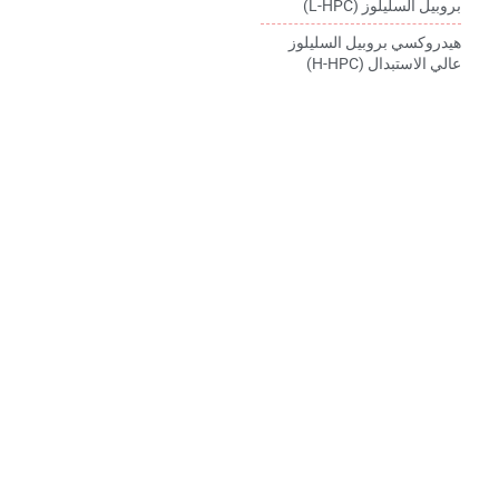
بروبيل السليلوز (L-HPC)
هيدروكسي بروبيل السليلوز
عالي الاستبدال (H-HPC)