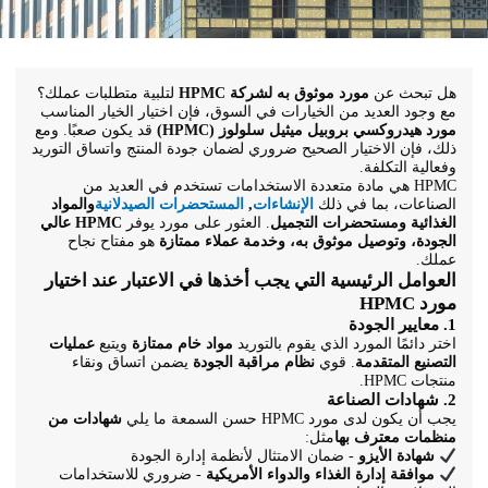
هل تبحث عن
مورد موثوق به لشركة HPMC
لتلبية متطلبات عملك؟
مع وجود العديد من الخيارات في السوق، فإن اختيار الخيار المناسب
مورد هيدروكسي بروبيل ميثيل سلولوز (HPMC)
قد يكون صعبًا. ومع
ذلك، فإن الاختيار الصحيح ضروري لضمان جودة المنتج واتساق التوريد
وفعالية التكلفة.
HPMC هي مادة متعددة الاستخدامات تستخدم في العديد من
الصناعات، بما في ذلك
الإنشاءات
,
المستحضرات الصيدلانية
والمواد
الغذائية ومستحضرات التجميل
. العثور على مورد يوفر
HPMC عالي
الجودة، وتوصيل موثوق به، وخدمة عملاء ممتازة
هو مفتاح نجاح
عملك.
العوامل الرئيسية التي يجب أخذها في الاعتبار عند اختيار
مورد HPMC
1. معايير الجودة
اختر دائمًا المورد الذي يقوم بالتوريد
مواد خام ممتازة
ويتبع
عمليات
التصنيع المتقدمة
. قوي
نظام مراقبة الجودة
يضمن اتساق ونقاء
منتجات HPMC.
2. شهادات الصناعة
يجب أن يكون لدى مورد HPMC حسن السمعة ما يلي
شهادات من
منظمات معترف بها
مثل:
شهادة الأيزو
- ضمان الامتثال لأنظمة إدارة الجودة
موافقة إدارة الغذاء والدواء الأمريكية
- ضروري للاستخدامات